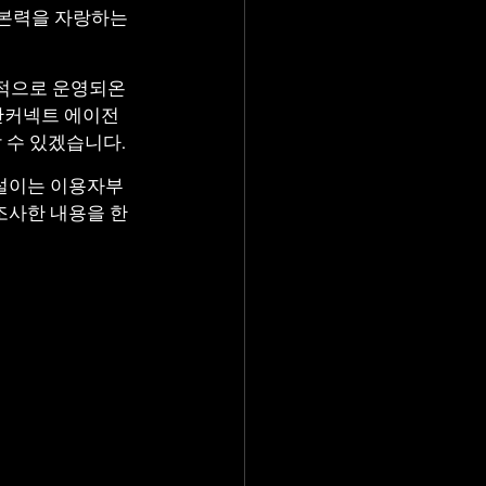
본력을 자랑하는 
정적으로 운영되온 
안커넥트 에이전
할 수 있겠습니다.
망설이는 이용자부
조사한 내용을 한