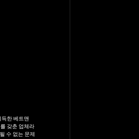
취득한 베트맨
스를 갖춘 업체라
될 수 없는 문제