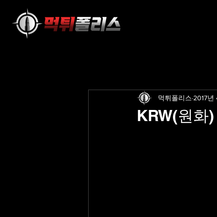
먹튀폴리스
2017년
KRW(원화