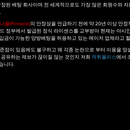
상장된 배팅 회사이며 전 세계적으로도 가장 많은 회원수와 자
.
나클(Pinnacle)
의 안정성을 언급하기 전에 약 20년 이상 안
란드 정부에서 발급된 정식 라이센스를 교부받아 현재는 아시
화)' 입금이 가능한 양방배팅을 허용하고 있는 메이저 업체라고 
기준점이 있음에도 불구하고 왜 각종 논란으로 부터 이용을 
 공유하는 제보가 끊이질 않는 것인지 저희 
먹튀폴리스
에서 
습니다.