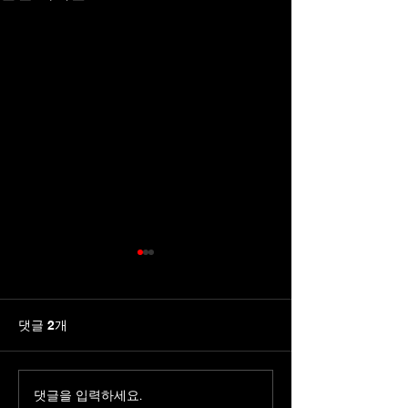
CU벳
댓글 2개
먹튀폴리스 시즌
댓글을 입력하세요.