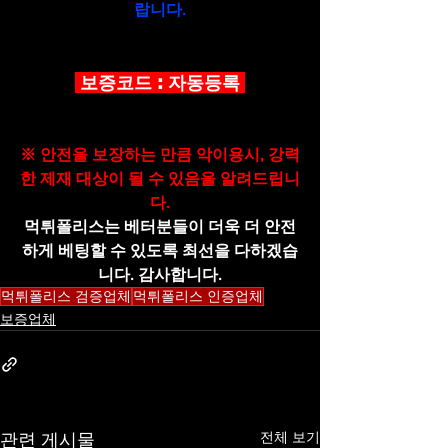
랍니다.
 보증코드 : 자동등록 
※ 안전을 보장하는 만큼 악이용시, 강력
한 제재 대상이 될 수 있음을 알려드립니
다.
먹튀폴리스는 베터분들이 더욱 더 안전
하게 베팅할 수 있도록 최선을 다하겠습
니다. 감사합니다.
먹튀폴리스 검증업체
먹튀폴리스 인증업체
보증업체
전체 보기
관련 게시물