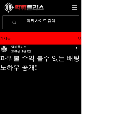
게시물
먹튀폴리스
2019년 2월 1일
파워볼 수익 볼수 있는 배팅
노하우 공개!