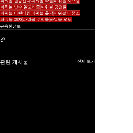
파워볼 필승전략
파워볼 확률
파워볼 시스템
파워볼 난수 알고리즘
파워볼 당첨률
파워볼 마틴배팅
파워볼 홀짝
파워볼 대중소
파워볼 회차
파워볼 수익률
파워볼 오토
유용한정보
전체 보기
관련 게시물