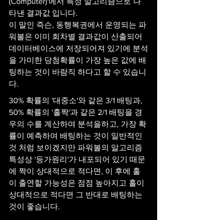
(Computer)'에서 특정 알고리즘으로 나
타낸 결과값 입니다.
이 말인 즉슨, 동행복권에서 운영되는 파
워볼은 이미 회차별 결과값이 산출되어 
데이터베이스에 저장되어져 있기에 분석
을 가미한 당첨확률이 가장 높은 값에 배
팅하는 것이 바람직 하다고 할 수 있습니
다.
30% 확률의 '대중소'와 같은 3/1 배팅과, 
50% 확률의 '홀짝'과 같은 2/1 배팅을 경
우의 수를 계산하여 분석을하고, 가장 확
률이 예측하여 배팅하는 것이 일반적인 
것 처럼 보이겠지만 파워볼의 알고리즘 
특성상 '등가원리'가 내포되어 있기 때문
에 짝이 상대적으로 적다면, 이 후에 홀
이 출연할 가능성은 점점 높아지고 홀이 
상대적으로 적다면 그 반대로 배팅하는 
것이 좋습니다.