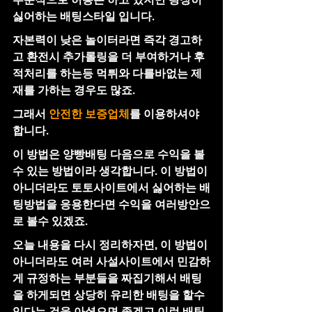
싫어하는 배팅스타일 입니다.
자본력이 낮은 놀이터라면 즉각 경고하
고 환전시 추가롤링을 더 부여하거나 후
적처리를 하는등 먹튀와 다를바없는 제
재를 가하는 경우도 많죠.
그래서 
안전한 보증업체
를 이용하셔야 
합니다.
이 방법은 양빵배팅 다음으로 수익을 볼
수 있는 방법이라 생각합니다. 이 방법이 
아니더라도 토토사이트에서 싫어하는 배
팅방법을 응용한다면 수익을 여러방안으
로 볼수 있겠죠.
오늘 내용을 다시 정리하자면, 이 방법이 
아니더라도 여러 사설사이트에서 민감하
게 규정하는 부분들을 짜집기해서 배팅
을 하게되면 상당히 유리한 배팅을 할수 
있다는 것을 아셨으면 좋겠고 이런 배팅