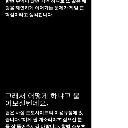
한번 수익이 났던 기억 하나로 또 같은 배
팅을 태연하게 이어가는 문제가 제일 큰 
핵심이라고 생각합니다.
그래서 어떻게 하냐고 물
어보실텐데요.
답은 사설 토토사이트의 이용규정에 있
습니다. "이게 뭔 개소리야?!" 싶으신 분
들 잘 들어주시길 바랍니다. 합법 스포츠