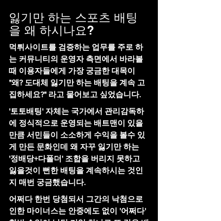
잃기만 하는 스포츠 배팅
을 왜 하시나요?
먹튀사이트를 검증하는 업무를 주로 하
는 커뮤니티의 운영자 측면에서 바라볼
때 이용자들에게 가장 궁금한 대목이 
"왜? 도대체 잃기만 하는 배팅을 계속 고
집하세요?" 라고 물어보고 싶었습니다.
'토토배팅' 자체는 국가에서 관리감독하
에 정식적으로 운영되는 배트맨이 있을 
만큼 서민들이 소소하게 수익을 볼수 있
게 만든 문화인데 왜 자꾸 잃기만 하는 
'정배당+다폴더' 조합을 버리지 못하고 
잃을것이 뻔한 배팅을 계속하시는 것인
지 매번 궁금했습니다.
어쩌다 한번 당첨되서 그간의 낙첨으로 
인한 마이너스는 안중에도 없이 '어쩌다' 