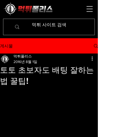
게시물
먹튀폴리스
2016년 8월 1일
토토 초보자도 배팅 잘하는
법 꿀팁!