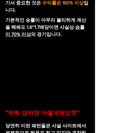
기서 중요한 것은 
수익률은 160% 이상
입
니다.
기본적인 승률이 아무리 불리하게 계산
을 해봐도 1.6~1.7배당이면 사실상 
승률
이 70% 이상
의 경기입니다.
"먹튀 당하면 어떻게해요?!"
당연히 이런 패턴들은 사설 사이트에서 
부분적으로 허용은 하고 있지만 굉장히 