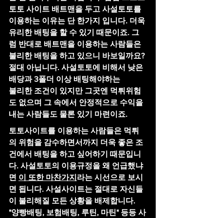
토토 사이트 배트맨을 두고 사설토토를 
이용하는 이유는 단 한가지 입니다. 더욱 
유리한 배팅을 할 수 있기 때문이죠. 그
럼 반대로 배트맨을 이용하는 사람들은 
불리한 배팅을 하고 있으니 바보일까요? 
절대 아닙니다. 사설토토에 비해서 낮은 
배당과 3폴더 이상 배팅해야하는
불리한 조건이 있지만 그곳엔 먹튀위험
도 없으며 그 속에서 안정적으로 수익을 
내는 사람들도 물론 있기 마련이죠.
토토사이트를 이용하는 사람들은 먹튀
의 위험을 감수하면서까지 더욱 좋은 조
건에서 배팅을 하고 싶어하기 때문입니
다. 사설토토의 이용규정을 왜 언급했냐
면 
이 또한 마찬가지
라는 시선으로 보시
면 됩니다. 사설사이트는 절대로 자신들
이 불리해질 모든 상황을 배제합니다. 
"양빵배팅, 보험배팅, 루틴, 마틴" 등등 사