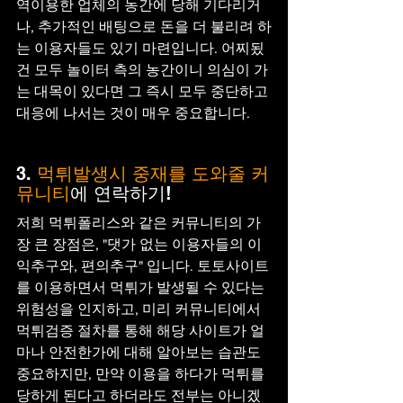
역이용한 업체의 농간에 당해 기다리거
나, 추가적인 배팅으로 돈을 더 불리려 하
는 이용자들도 있기 마련입니다. 어찌됬
건 모두 놀이터 측의 농간이니 의심이 가
는 대목이 있다면 그 즉시 모두 중단하고 
대응에 나서는 것이 매우 중요합니다.
3. 
먹튀발생시 중재를 도와줄 커
뮤니티
에 연락하기!
저희 먹튀폴리스와 같은 커뮤니티의 가
장 큰 장점은, "댓가 없는 이용자들의 이
익추구와, 편의추구" 입니다. 토토사이트
를 이용하면서 먹튀가 발생될 수 있다는 
위험성을 인지하고, 미리 커뮤니티에서 
먹튀검증 절차를 통해 해당 사이트가 얼
마나 안전한가에 대해 알아보는 습관도 
중요하지만, 만약 이용을 하다가 먹튀를 
당하게 된다고 하더라도 전부는 아니겠