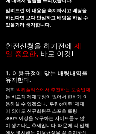
에 대해서 말씀을 드리겠습니다.
알려드린 이 내용을 숙지하시고 배팅을 
하신다면 보다 안심하고 배팅을 하실 수 
있을거라 생각합니다.
환전신청을 하기전에 
제
일 중요한,
 바로 이것!
1. 이용규정에 맞는 배팅내역을 
유지한다.
저희 
먹튀폴리스에서 추천하는 보증업체
는 비교적 제재규정이 없어서 편하게 이
용하실 수 있겠으나, '루틴or마틴' 제재 
이 외에도 신규회원은 스포츠 롤링 
300% 이상을 요구하는 사이트들도 많
이 생겨나는 추세입니다. 때문에 각 업체
에서 명시해둔 이용규정을 꼭 숙지하신 