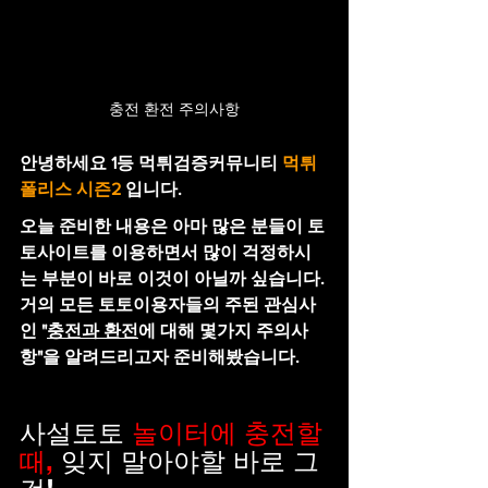
충전 환전 주의사항
안녕하세요 1등 먹튀검증커뮤니티 
먹튀
폴리스 시즌2
 입니다.
오늘 준비한 내용은 아마 많은 분들이 토
토사이트를 이용하면서 많이 걱정하시
는 부분이 바로 이것이 아닐까 싶습니다. 
거의 모든 토토이용자들의 주된 관심사
인 "
충전과 환전
에 대해 몇가지 주의사
항"을 알려드리고자 준비해봤습니다.
사설토토 
놀이터에 충전할
때,
 잊지 말아야할 바로 그