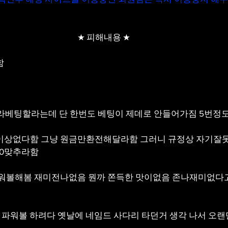
★ 피해내용 ★
 
 
라베팅할라는데 단 한번도 베팅이 제데로 안들어가짐 5번정도
상없다함 그냥 원금만환전해달라함 그러니 규정상 자기잘못
00맞추라함
워볼해봄 재미전나없음 뭔까 쫀득한 맛이없음 존나재미없다고
 파워볼 하려다 옛날에 네임드 사다리 타던거 생각 나서 오