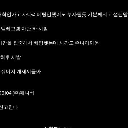
뎀 대학안가고 사다리베팅만했어도 부자될듯 기분째지고 설렌맘
 텔레그램 차단 하 시발 
3시간을 집중해서 베팅햇는데 시간도 존나아까움
 허후 시발 
은 줘야지 개새끼들아
96104 (주)애니버
 신고한다