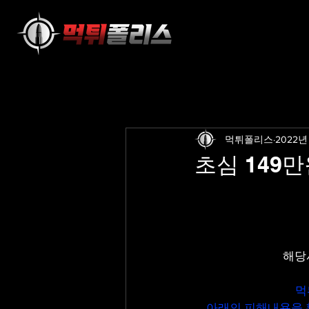
먹튀폴리스
2022년
초심 149만원
해당
먹
아래의 피해내용을 