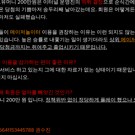
보유머니 200만원은 이터널 운영진의 
먹튀 결정
으로 순식간에
온 당첨의 기쁨마저 송두리째 날아갔는데요. 회원은 어떻게든
마저도 실패했습니다.
들이 
메이저놀이터
 이용을 권장하는 이유는 이런 되지도 않는
있습니다. 높은 승률로 내쫓기는 일이 생기더라도 
상위 
메이저
 당첨금까지는 쥐여주고 졸업시키기 때문입니다.
터 이용을 삼가하는 편이 좋은 이유?
서비스 하고 있는지 그에 대한 자료가 없는 상태이기 때문입니
되지 마십시오.
해 회원은 얼마를 빼앗긴 것인가?
 200만 원 입니다. 
정책위반 없이 정당하게 플레이 했으나
641153445788 권수진