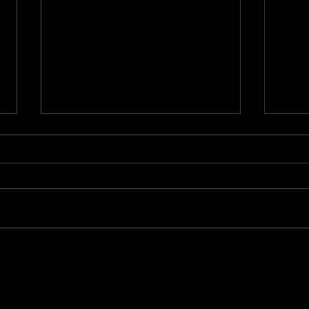
고이비토 먹튀 폭탄 제조기
BB
[우물쭈물하다간 큰 피해] 보
익 1
호 장치가 전혀 없다고?
리 