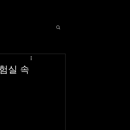
실험실 속