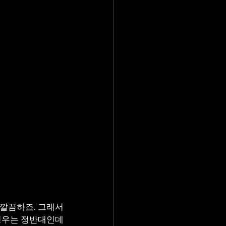
깔끔하죠. 그래서 
 경우는 정반대인데