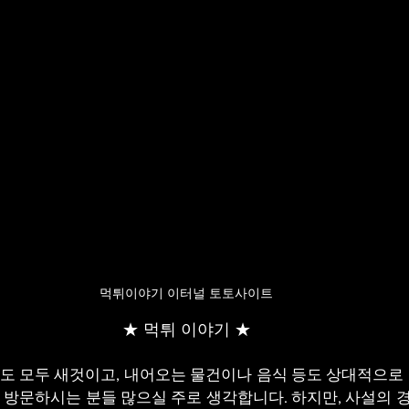
먹튀이야기 이터널 토토사이트
★ 먹튀 이야기 ★
도 모두 새것이고, 내어오는 물건이나 음식 등도 상대적으로 
 방문하시는 분들 많으실 주로 생각합니다. 하지만, 사설의