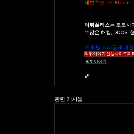
제보주소 : et-10.com
먹튀폴리스
는 토토사
수많은 해킹, DDOS
※ 해당 게시글에 대한
먹튀이야기
신생사이트
이
먹튀이야기
관련 게시물