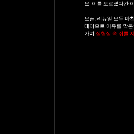
요. 이를 모르셨다간 
오픈, 리뉴얼 모두 마
태이므로 이유를 막론하
가며 
실험실 속 쥐를 