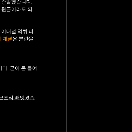
 증발했습니다. 
 원금이라도 되
 이터널 먹튀 피
 계열
은 분란을 
다. 굳이 돈 들여
 모조리 빼앗겼습