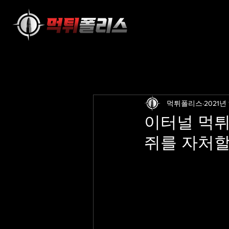
먹튀폴리스
2021년
이터널 먹튀
쥐를 자처할