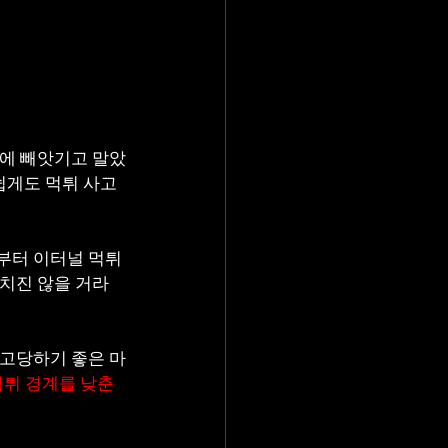
트에 빼앗기고 말았
쉽게도 먹튀 사고
부터 이터널 먹튀 
치진 않을 거라 
사고당하기 좋은 마
튀 경계를 낮춘 