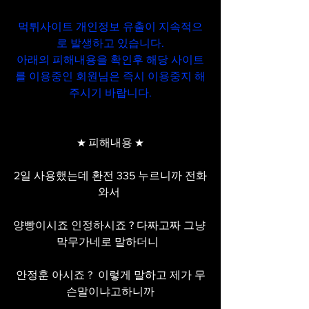
먹튀사이트 개인정보 유출이 지속적으
로 발생하고 있습니다.
아래의 피해내용을 확인후 해당 사이트
를 이용중인 회원님은 즉시 이용중지 해
주시기 바랍니다.
★ 피해내용 ★
2일 사용했는데 환전 335 누르니까 전화
와서 
양빵이시죠 인정하시죠 ? 다짜고짜 그냥 
막무가네로 말하더니  
안정훈 아시죠 ?  이렇게 말하고 제가 무
슨말이냐고하니까