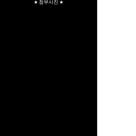
★ 첨부사진 ★