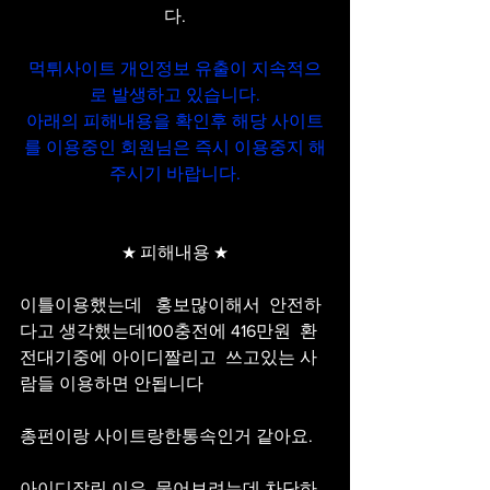
다.
먹튀사이트 개인정보 유출이 지속적으
로 발생하고 있습니다.
아래의 피해내용을 확인후 해당 사이트
를 이용중인 회원님은 즉시 이용중지 해
주시기 바랍니다.
★ 피해내용 ★
이틀이용했는데   홍보많이해서  안전하
다고 생각했는데100충전에 416만원  환
전대기중에 아이디짤리고  쓰고있는 사
람들 이용하면 안됩니다
총펀이랑 사이트랑한통속인거 같아요.
아이디잘린 이유  물어보려는데 차단하