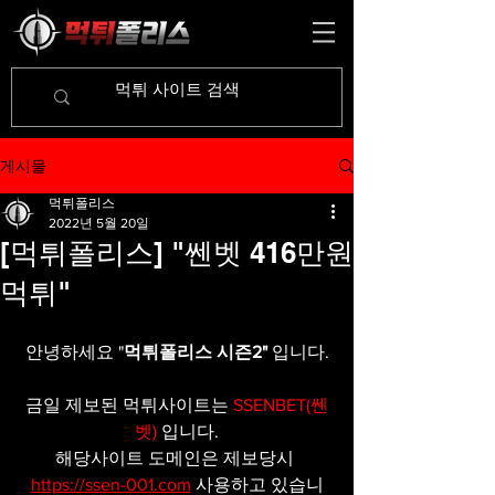
게시물
먹튀폴리스
2022년 5월 20일
[먹튀폴리스] "쎈벳 416만원
먹튀"
안녕하세요 "
먹튀폴리스 시즌2"
 입니다.
금일 제보된 먹튀사이트는 
SSENBET(쎈
벳)
입니다.
해당사이트 도메인은 제보당시 
https://ssen-001.com
 사용하고 있습니