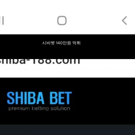
시바벳 140만원 먹튀