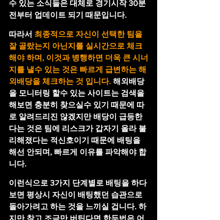
수 있는 소식들은 대체로 경기시작 30분 
전부터 업데이트 되기 때문입니다.
따라서 
최종적으로 자신이 선택한 팀을 
잘 골랐는지 아닌지를 실시간으로 체크
해야 하며, 이것과 병행하면 더욱 큰 시너
지를 낼수 있는 것은 빠르게 급변하는 해
외배당을 체크하는 것 입니다.
 해외배당
을 모니터링 할수 있는 사이트는 검색을 
해보면 충분히 찾으실수 있기 때문에 따
로 알려드리진 않겠지만 배당이 급등한
다는 것은 팀에 리스크가 갑자기 올라 불
리해졌다는 적신호이기 때문에 배팅을 
해선 안되며, 빠르게 이유를 파악해야 합
니다.
이런식으로 3가지 단계별로 배팅을 하다
보면 평상시 자신이 배팅했던 습관으로 
돌아가려고 하는 것을 느끼실 겁니다. 하
지만 참고 조금만 버틴다면 한두번은 어