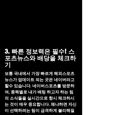
3. 빠른 정보력은 필수! 스
포츠뉴스와 배당을 체크하
기
보통 국내에서 가장 빠르게 해외스포츠 
뉴스가 업데이트 되는 곳은 네이버라고 
할수 있습니다. 네이버스포츠를 방문하
여, 종목별로 내가 배팅 하고자 하는 팀
의 소식들을 실시간으로 항시 체크하시
는 것이 매우 중요합니다. 왜냐하면 자신
이 선택하려는 팀이 급격하게 불리해질 