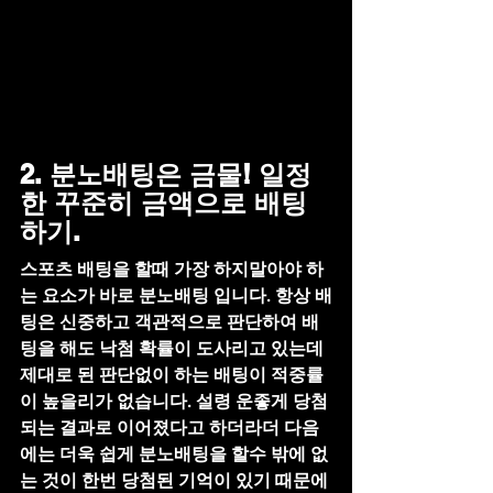
2. 분노배팅은 금물! 일정
한 꾸준히 금액으로 배팅
하기.
스포츠 배팅을 할때 가장 하지말아야 하
는 요소가 바로 분노배팅 입니다. 항상 배
팅은 신중하고 객관적으로 판단하여 배
팅을 해도 낙첨 확률이 도사리고 있는데 
제대로 된 판단없이 하는 배팅이 적중률
이 높을리가 없습니다. 설령 운좋게 당첨
되는 결과로 이어졌다고 하더라더 다음
에는 더욱 쉽게 분노배팅을 할수 밖에 없
는 것이 한번 당첨된 기억이 있기 때문에 