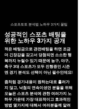
스포츠토토 분석법 노하우 3가지 꿀팁
성공적인 스포츠 배팅을 
위한 노하우 3가지 공개
적은 배팅금으로 관전배팅을 하면 조금 
더 긴장감을 갖고서 당첨되면 소소한 행
복까지 누릴수 있기 때문에 농구, 야구, 
축구 3대 스포츠가 모두 진행중인 시즌
엔 경기 분석도 선택이 아닌 필수인데요!
좀처럼 경기내용이 원하는대로 흘러가
지 않고, 낙첨의 연속이셨던 분들을 위해 
오늘은 스포츠 분석에 관한 여러가지 노
하우 가운데 가장 대표적이고 효과적인 
방법 몇가지에 대해서 여러분들께 알려