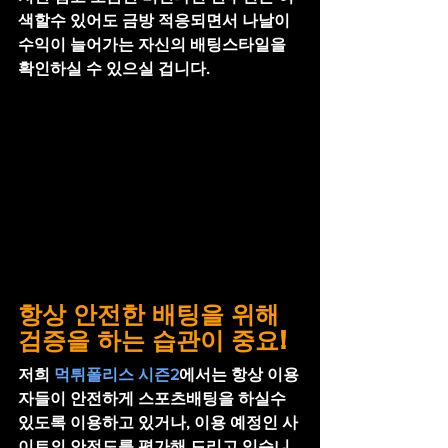
색할수 있어도 금방 적응되면서 나날이 
수익이 늘어가는 자신의 배팅스타일을 
확인하실 수 있으실 겁니다.
항상 안전한 배팅을 위해 
검증을 하는 습관이 중요!
저희 
먹튀폴리스 시즌2
에서는 항상 이용
자들이 안전하게 스포츠배팅을 하실수 
있도록 이용하고 있거나, 이용 예정인 사
이트의 안전도를 평가해 드리고 있습니