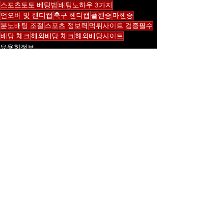
스포츠토토 베팅법
배팅노하우 3가지
언오버 및 핸디캡
축구 핸디캡
플핸승
마핸승
분노배팅 조절
스포츠 정보력
먹튀사이트 검증필수
배당 체크
해외배당 체크
해외배당사이트
유용한정보
전체 보기
관련 게시물