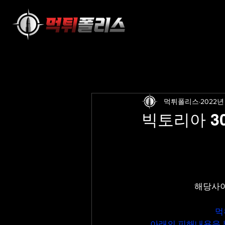
먹튀폴리스
2022년
빅토리아 30
해당사이
먹
아래의 피해내용을 