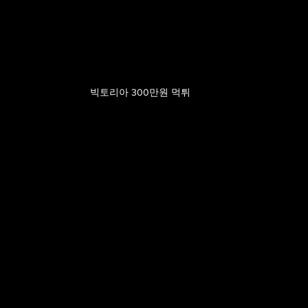
빅토리아 300만원 먹튀