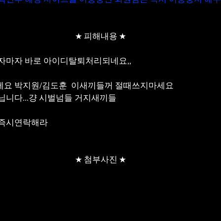
★ 피해내용 ★
되자마자 바로 아이디탈퇴처리되네요,,
요 박지원/김도훈  이새끼들꺼 절때쓰지마세요 
닙니다...걍 시벌넘들 거지새끼들
는즉시연락해라
★ 첨부사진 ★