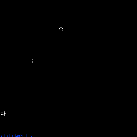
다.
시기 바랍니다.