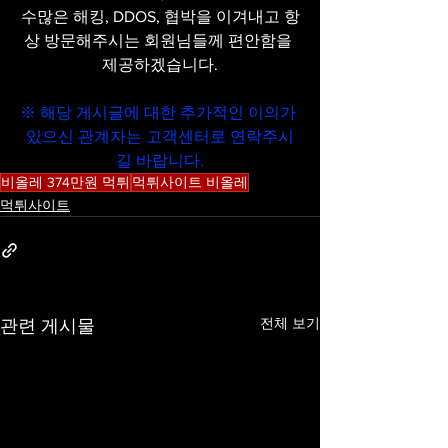
수많은 해킹, DDOS, 협박을 이겨내고 항
상 방문해주시는 회원님들께 편안함을 
제공하겠습니다.
※ 해당 게시글에 대한 추가적인 이의가 
있으신 관계자는 
고객센터
로 연락주시
길 바랍니다.
비올레 374만원 먹튀
먹튀사이트 비올레
먹튀사이트
전체 보기
관련 게시물