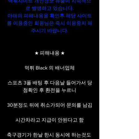
먹튀사이트 개인정보 유출이 지속적으
로 발생하고 있습니다.
아래의 피해내용을 확인후 해당 사이트
를 이용중인 회원님은 즉시 이용중지 해
주시기 바랍니다.
★ 피해내용 ★
먹튀 Black 의 배너업체
스포츠 3폴 배팅 후 다음날 들어가서 당
첨확인 후 환전을 누르니
30분정도 뒤에 취소가되어 문의를 남김
시간차라고 지급이 안된다고 함
축구경기가 한날 한시 동시에 하는것도 