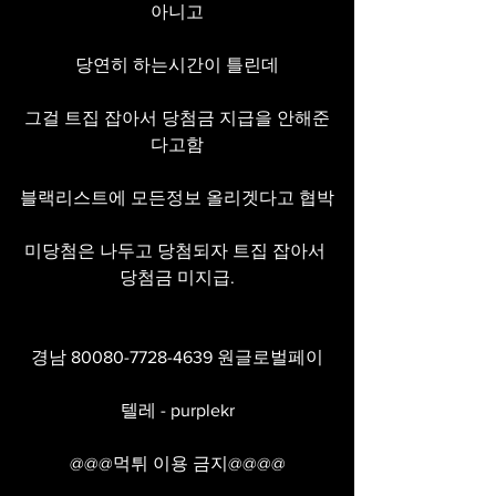
아니고
당연히 하는시간이 틀린데
그걸 트집 잡아서 당첨금 지급을 안해준
다고함
블랙리스트에 모든정보 올리겟다고 협박
미당첨은 나두고 당첨되자 트집 잡아서 
당첨금 미지급.
경남 80080-7728-4639 원글로벌페이
텔레 - purplekr
@@@먹튀 이용 금지@@@@