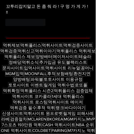
꼬투리잡지말고 돈 좀 줘 라 ! 구 멍 가 게 가 ! 
!!
좋아요
답글
먹튀제보
먹튀폴리스
먹튀사이트
먹튀검증사이트
먹튀검증
먹튀신고
먹튀이야기
먹튀폴리스 먹튀제보
먹튀폴리스 제보
양방배터
메이저사이트
테슬라
정배당
먹튀소식
추가입금 유도
블랙리스트
문자사이트
입먹사이트
먹튀사이트 리뉴얼
꽁머니
MGM
입먹
MOONFALL
후적
보험배팅
환전지연
양방배팅
파워볼
토토사이트 이용규정
토토사이트 이벤트
릴게임 먹튀수법
로또폴
먹튀확정
먹튀폴리스 시즌2
먹튀폴리스 검증업체
먹튀사이트 코카콜라
1세대 먹튀폴리스
먹튀사이트 로스팅
먹튀사이트 메이저
먹튀검증 필수
후적 먹튀
랭크
바다이야기
신생사이트
먹튀사이트 원프로벳
릴게임 피해사례
라베
검증절차
MCLAREN
BKOREA
MGM카지노
MVP
7스포츠 193만원 먹튀
CASH 먹튀사이트
NBA 순위
ONE 먹튀사이트
COLDBET
PAIRING
M7카지노 먹튀