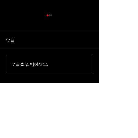
댓글
타임 먹튀 tm-7788.com
댓글을 입력하세요.
리뉴얼 처리 원
습니다
먹튀제보
먹튀폴리스
먹튀사이트
먹튀검증사이트
먹튀검증
먹튀신고
먹튀이야기
먹튀폴리스 먹튀제보
먹튀폴리스 제보
양방배터
메이저사이트
테슬라
정배당
먹튀소식
추가입금 유도
블랙리스트
문자사이트
입먹사이트
먹튀사이트 리뉴얼
꽁머니
MGM
입먹
MOONFALL
후적
보험배팅
환전지연
양방배팅
파워볼
토토사이트 이용규정
토토사이트 이벤트
릴게임 먹튀수법
로또폴