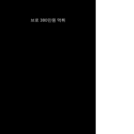
브로 380만원 먹튀