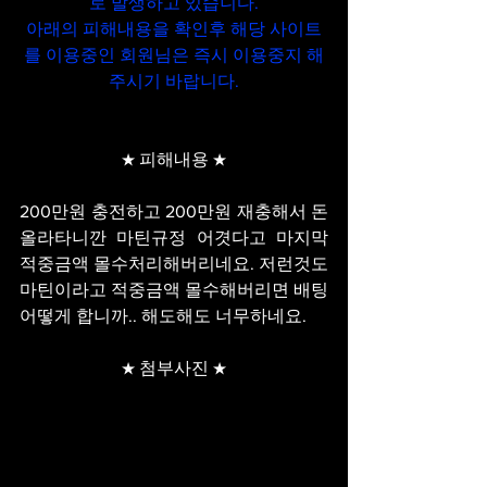
로 발생하고 있습니다.
아래의 피해내용을 확인후 해당 사이트
를 이용중인 회원님은 즉시 이용중지 해
주시기 바랍니다.
★ 피해내용 ★
200만원 충전하고 200만원 재충해서 돈 
올라타니깐 마틴규정 어겻다고 마지막 
적중금액 몰수처리해버리네요. 저런것도 
마틴이라고 적중금액 몰수해버리면 배팅
어떻게 합니까.. 해도해도 너무하네요.
★ 첨부사진 ★