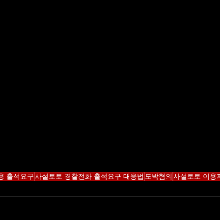
용 출석요구
사설토토 경찰전화 출석요구 대응법
도박혐의
사설토토 이용