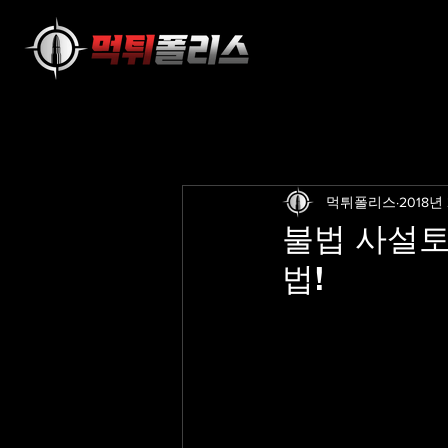
먹튀폴리스
2018년
불법 사설토
법!