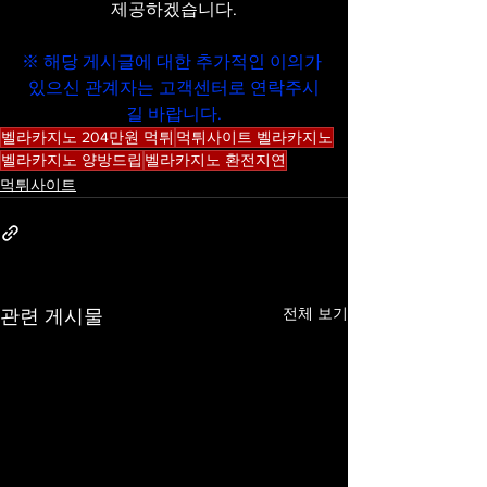
제공하겠습니다.
※ 해당 게시글에 대한 추가적인 이의가 
있으신 관계자는 
고객센터
로 연락주시
길 바랍니다.
벨라카지노 204만원 먹튀
먹튀사이트 벨라카지노
벨라카지노 양방드립
벨라카지노 환전지연
먹튀사이트
전체 보기
관련 게시물