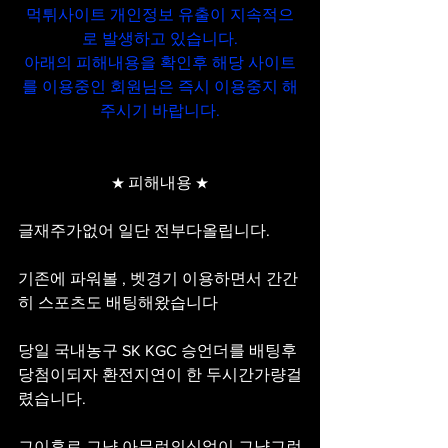
먹튀사이트 개인정보 유출이 지속적으
로 발생하고 있습니다.
아래의 피해내용을 확인후 해당 사이트
를 이용중인 회원님은 즉시 이용중지 해
주시기 바랍니다.
★ 피해내용 ★
글재주가없어 일단 전부다올립니다.
기존에 파워볼 , 벳경기 이용하면서 간간
히 스포츠도 배팅해왔습니다
당일 국내농구 SK KGC 승언더를 배팅후 
당첨이되자 환전지연이 한 두시간가량걸
렸습니다.
그이후로 그냥 아무런의심없이 그냥그런