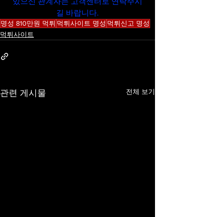
있으신 관계자는 
고객센터
로 연락주시
길 바랍니다.
명성 810만원 먹튀
먹튀사이트 명성
먹튀신고 명성
먹튀사이트
전체 보기
관련 게시물