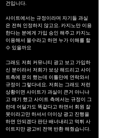
건입니다. 
사이트에서는 규정이라며 자기들 과실
은 전혀 인정하지 않고요. 카지노만 이용
한다는 분에게 가입 승인 해주고 카지노 
이용해서 몰수라고 하면 누가 이해를 할 
수 있을까요
그래도 저희 커뮤니티 광고 보고 가입하
신 분이라서 저희가 보상 해드리고 사이
트측에 문의 했는데 이틀만에 연락와서 
규정이 그렇다네요. 저희는 그래도 저런 
상황이면 사이트가 과실이 큰거 아니냐
고 얘기 했고 사이트 측에서는 규정이 그
런데 어딜가도 똑같다고 하면서 회원 잘
못이라고만 하셔서 더이상 광고 진행을 
하면 안되겠다 판단 배너내리고 먹튀 사
이트지만 광고비 전액 반환 해줬습니다. 