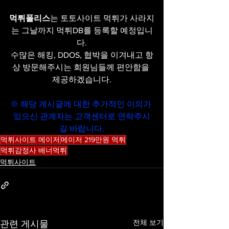
먹튀폴리스
는 토토사이트 먹튀가 사라지
는 그날까지 먹튀DB를 등록할 예정입니
다.
수많은 해킹, DDOS, 협박을 이겨내고 항
상 방문해주시는 회원님들께 편안함을 
제공하겠습니다.
※ 해당 게시글에 대한 추가적인 이의가 
있으신 관계자는 
고객센터
로 연락주시
길 바랍니다.
먹튀사이트 메이저
메이저 219만원 먹튀
먹튀감정사 배너먹튀
먹튀사이트
전체 보기
관련 게시물