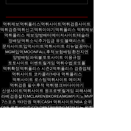
eig104.com
먹튀제보
먹튀폴리스
먹튀사이트
먹튀검증사이트
먹튀검증
먹튀신고
먹튀이야기
먹튀폴리스 먹튀제보
먹튀폴리스 제보
양방배터
메이저사이트
테슬라
정배당
먹튀소식
추가입금 유도
블랙리스트
문자사이트
입먹사이트
먹튀사이트 리뉴얼
꽁머니
MGM
입먹
MOONFALL
후적
보험배팅
환전지연
양방배팅
파워볼
토토사이트 이용규정
토토사이트 이벤트
릴게임 먹튀수법
로또폴
먹튀확정
먹튀폴리스 시즌2
먹튀폴리스 검증업체
먹튀사이트 코카콜라
1세대 먹튀폴리스
먹튀사이트 로스팅
먹튀사이트 메이저
먹튀검증 필수
후적 먹튀
랭크
바다이야기
신생사이트
먹튀사이트 원프로벳
릴게임 피해사례
라베
검증절차
MCLAREN
BKOREA
MGM카지노
MVP
7스포츠 193만원 먹튀
CASH 먹튀사이트
NBA 순위
ONE 먹튀사이트
COLDBET
PAIRING
M7카지노 먹튀
BEAST
4x 168만원 먹튀
PLUS
C&R 165만원 먹튀
NBA 공식홈페이지
24벳 코리아 양방드립
OLYMPIC
CENTRAL
ONEBET
A-YO카지노
PLAYER
CU벳
19금
Q1
24벳코리아 먹튀
A1카지노 먹튀사이트
DAEBAK