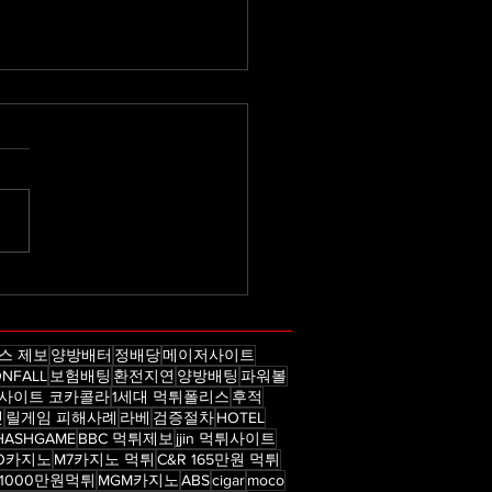
폴리스] "LTE 164만원
"
스 제보
양방배터
정배당
메이저사이트
NFALL
보험배팅
환전지연
양방배팅
파워볼
사이트 코카콜라
1세대 먹튀폴리스
후적
벳
릴게임 피해사례
라베
검증절차
HOTEL
HASHGAME
BBC 먹튀제보
jjin 먹튀사이트
YO카지노
M7카지노 먹튀
C&R 165만원 먹튀
 1000만원먹튀
MGM카지노
ABS
cigar
moco