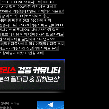
COLDBET
ONE 먹튀사이트
ONEBET
튀
자자 먹튀
1000만원 환전거부 에이트
235만원 먹튀
담배17만원 먹튀
다이아몬드7
양방 리스크
ELEC
토토사이트 총판
45만원 먹튀
리썬즈 460만원 먹튀
 검증사이트
EPISODE
먹튀사이트 담배
REEL
튀사이트 메두사
오리지날 355만원 먹튀
튀
포프 13만원 먹튀
F5
먹튀사이트 쿨카지노
원 먹튀
파워볼 꿀팁
피에스타
언더오바
조조
먹튀검증사이트 먹튀이력
먹튀검증 조조
카지노
vpn먹튀사건 진실
먹튀사이트 뉴딜
트 참이슬
시바벳140만원 먹튀
믿습니다. 우리는
유입니다.