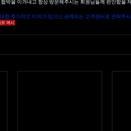
OS, 협박을 이겨내고 항상 방문해주시는 회원님들께 편안함을
 대한 추가적인 이의가 있으신 관계자는 
고객센터
로 연락주시
트 메시