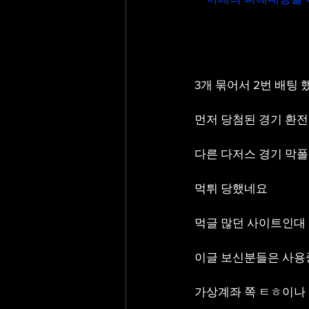
3개 묶어서 2번 배팅
먼저 당첨된 경기 환전
다른 다저스 경기 막폴
먹튀 당했네요
먹글 많던 사이트인대 
이글 보신분들은 사용
가상계좌 쪽 ㅌㅎ이나