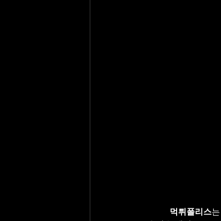
먹튀폴리스
는