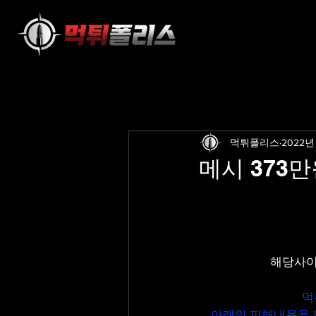
먹튀폴리스
2022년
메시 373만원
해당사이
먹
아래의 피해내용을 