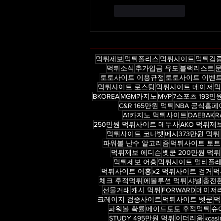
좋아요
답글
먹튀제보
먹튀폴리스
먹튀사이트
먹튀검
먹튀소식
추가입금 유도
블랙리스트
토토사이트 이용규정
토토사이트 이벤
먹튀사이트 로스팅
먹튀사이트 메이저
먹
BKOREA
MGM카지노
MVP
7스포츠 193만
C&R 165만원 먹튀
NBA 공식홈페
A1카지노 먹튀사이트
DAEBAK
R
250만원 먹튀사이트 메두사
AKO 먹튀제
먹튀사이트 코나벳
메시373만원 먹튀
파워볼 난수 알고리즘
먹튀사이트 토트
먹튀제보 에디슨
벳쿤 200만원 먹튀
먹튀제보 어흥
먹튀사이트 멀티플
먹튀사이트 어흥
x2 먹튀사이트 검거
먹
체크 후적먹튀
에볼루션 먹튀
샤넬
충전
선물거래
캐시 먹튀
FORWARD
메이저리
크레이지 검증사이트
먹튀사이트 벳쿤
먹
파워볼 확률
메이드토토 후적먹튀
슈
STUDY 495만원 먹튀
이더리움
kcas