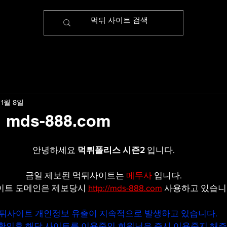
 1월 8일
mds-888.com
안녕하세요 
먹튀폴리스 시즌2
 입니다.
금일 제보된 먹튀사이트는 
메두사
입니다.
트 도메인은 제보당시 
http://mds-888.com
 사용하고 있습니
튀사이트 개인정보 유출이 지속적으로 발생하고 있습니다.
확인후 해당 사이트를 이용중인 회원님은 즉시 이용중지 해주