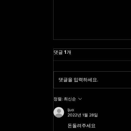
댓글 1개
댓글을 입력하세요.
[먹튀폴리스] "발라 1170만원
정렬:
최신순
먹튀"
ljuo
2022년 1월 28일
돈돌려주세요