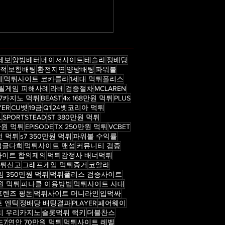
제보
양방배터
메이저사이트
테슬라
정배당
적
보험배팅
환전지연
양방배팅
파워볼
체
먹튀사이트 코카콜라
1세대 먹튀폴리스
릴게임 피해사례
라베
검증절차
MCLAREN
7카지노 먹튀
BEAST
4x 168만원 먹튀
PLUS
YER
CU벳
19금
Q1
24벳코리아 먹튀
L
SPORTSTEAD
ST 380만원 먹튀
0만원 먹튀
EPISODE
TX 250만원 먹튀
VCBET
천 먹튀
s7 350만원 먹튀
파워볼 수익률
탱글다희
먹튀사이트 맨섬
커뮤니티 검증
사이트 합의제의
먹튀감정사 배너먹튀
먹튀신고
그래프게임 먹튀증거
코알라
 350만원 먹튀
먹튀폴리스 검증사이트
만원 먹튀
피나클 이용방법
먹튀사이트 사대
프렌즈 핑돈
먹튀사이트 머니라인
입먹싸
 엔틱
정배당 배팅결과
PLAYER
페어웨이
리 우리카지노
슬롯먹튀 럭키
더블찬스
드7
연안 70만원 먹튀
먹튀사이트 레벨