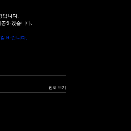
정입니다.
 제공하겠습니다.
길 바랍니다.
전체 보기