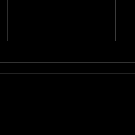
[먹튀폴리스] "시가 171만원
[먹튀
먹튀"
먹튀