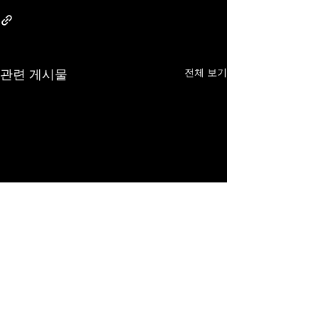
전체 보기
관련 게시물