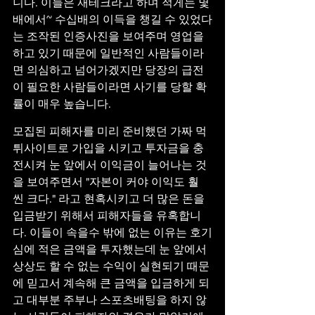
니다. 이들은 재테크라고 하며 적게는 몇
배에서~ 수십배의 이득을 챙길 수 있었다
는 조작된 인증사진을 보여주며 영업을 
하고 있기 때문에 일반적인 사람들이라
면 의심하고 넘어가겠지만 당장의 급전
이 필요한 사람들이라면 사기를 당할 확
률이 매우 높습니다.
모집된 피해자를 미리 준비했던 가짜 먹
튀사이트로 가입을 시키고 투자금을 충
전시켜 눈 앞에서 이익금이 늘어나는 것
을 보여주면서 "자본이 커야 이익도 훨
씬 크다." 라고 현혹시키고 더 많은 돈을 
입금받기 위해서 피해자들을 유혹합니
다. 이들이 속을수 밖에 없는 이유는 호기
심에 적은 금액을 투자했는데 눈 앞에서 
상상도 할 수 없는 수익이 실현되기 때문
에 믿고서 계속해 큰 금액을 입금하게 되
고 대부분 주부나 스포츠배팅을 하지 않