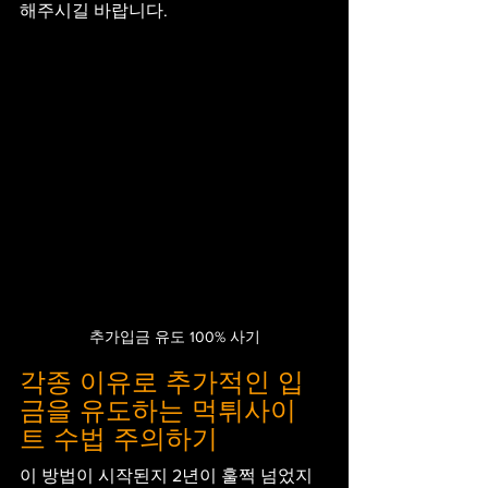
해주시길 바랍니다.
추가입금 유도 100% 사기
각종 이유로 추가적인 입
금을 유도하는 먹튀사이
트 수법 주의하기
이 방법이 시작된지 2년이 훌쩍 넘었지