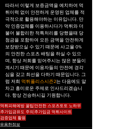
따라서 이렇게 보증금액을 예치하여 먹
튀이력 없이 안전하게 운영된 업체를 적
극적으로 활용해야하는 이유입니다. 만
약 인증업체를 이용하시다가 먹튀와 더
불어 불합리한 적특처리를 당했을때 당
첨금을 포함하여 모든 금액을 안전하게 
보장받으실 수 있기 때문에 사고율 0%
의 안전한 스포츠 배팅을 하실 수 있으
며, 항상 저희를 믿어주시는 많은 분들이 
계시기 때문에 이용자들의 안전에 경각
심을 갖고 최선을 다하기 때문입니다. 그
럼 저희 
먹튀폴리스시즌2
는 다음에도 알
차고 흥미로운 주제로 인사드리겠습니
다. 항상 건승하시길 기원합니다.
먹튀피해예방 꿀팁
안전한 스포츠토토 노하우
추가입금유도 주의
추가입금 먹튀사이트
검증업체 활용
유용한정보