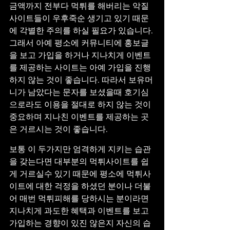
금액까지 전부다 먹튀를 해버리는 악질 
사이트들이 우후죽순 생기고 있기 때문
에 각별한 주의를 하실 필요가 있습니다. 
그래서 아예 평소에 커뮤니티에 홍보글
을 보고 가입을 하거나 지나치게 이벤트
를 제공하는 사이트는 아예 가입을 진행
하지 않는 것이 좋습니다. 따라서 보유머
니가 남았다는 문자를 보셨을때 호기심
으로라도 이용을 절대로 하지 않는 것이 
중요하며 지나친 이벤트를 제공하는 곳
은 거르시는 것이 좋습니다.
보통 이 두가지만 엄격하게 지키는 습관
을 갖는다면 대부분의 먹튀사이트를 쉽
게 거르실수 있기 때문에 평소에 먹튀사
이트에 대한 걱정을 하셨던 분이나 더불
어 매번 먹튀피해를 당하시는 분이라면 
지나치게 과도한 혜택과 이벤트를 보고 
가입하는 경향이 있진 않은지 자신의 습