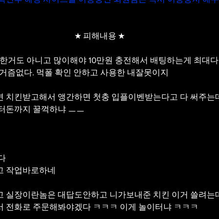
★ 피해내용 ★
한거도 아니고 많이해야 10만원 충전해서 배팅하는게 최대다
거즘없다. 
먹폴
 확인 안하고 사용한 내잘못이지
 치킨받고해서 앵간하면 첫충 입플이벤받는다고 다 써주는
터돈까지 꿀꺽하냐 ㅡㅡ 
다 
고 작업바로하네
 실장이란놈은 대답도안하고 니가보내준 치킨 이거 쓸려는
 전화로 주문해봐야겠다 ㅋㅋㅋ 이게 놀이터냐 ㅋㅋㅋ