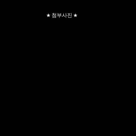
★ 첨부사진 ★