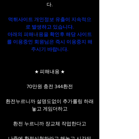
다.
먹튀사이트 개인정보 유출이 지속적으
로 발생하고 있습니다.
아래의 피해내용을 확인후 해당 사이트
를 이용중인 회원님은 즉시 이용중지 해
주시기 바랍니다.
★ 피해내용 ★
70만원 충전 344환전
환전누르니까 설명도없이 추가롤링 하래
놓고 게임더하고
환전 누르니까 장교체 작업한다고
나중에 환전신청하라고 해놓고 시간되