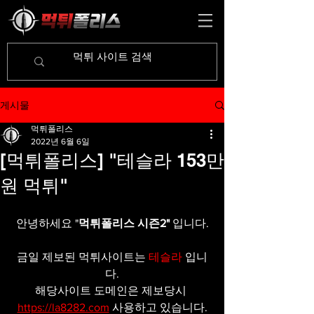
게시물
먹튀폴리스
2022년 6월 6일
[먹튀폴리스] "테슬라 153만
원 먹튀"
안녕하세요 "
먹튀폴리스 시즌2"
 입니다.
금일 제보된 먹튀사이트는 
테슬라
입니
다.
해당사이트 도메인은 제보당시 
https://la8282.com
 사용하고 있습니다.