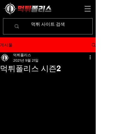
게시물
먹튀폴리스
2021년 9월 21일
먹튀폴리스 시즌2