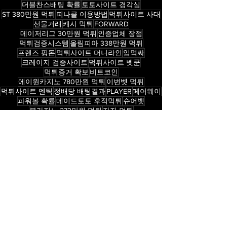
더블찬스배팅 확률
토토사이트 경각심
ST 380만원 먹튀
피나클 이용방법
먹튀사이트 사대
선물거래
캐시 먹튀
FORWARD
메이저리그 30만원 먹튀
인증업체 장점
먹튀검증시스템
올림피아 338만원 먹튀
프렌즈 핑돈
먹튀사이트 머니라인
입먹싸
크레이지 검증사이트
먹튀사이트 벳쿤
먹튀증거 확보
비트코인
에이원카지노 780만원 먹튀
이번벳 먹튀
먹튀사이트 엔틱
정배당 배팅결과
PLAYER
페어웨이
파워볼 확률
메이드토토 후적먹튀
슈어벳
복카지노 272만원 먹튀
자자 먹튀
1000만원 환전거부 에이트
원금처리 우리카지노
슬롯먹튀 럭키
더블찬스
STUDY 495만원 먹튀
이더리움
kcasino 먹튀
치토스 먹튀 제보자
랭크235만원 먹튀
담배17만원 먹튀
다이아몬드7
연안 70만원 먹튀
먹튀사이트 레벨
정식라이센스 취득
먹튀사이트 예방법
ㅐ프게임 조작
릴게임 팩트분석
양방 리스크
ELEC
토토사이트 총판
먹튀검증업체 보증금
악성배터
똥배당
대박
먹튀사이트 스톤
먹튀사이트 리썬즈
먹튀 검증사이트 추천
체크645만원 먹튀
리썬즈 460만원 먹튀
먹튀사이트 테일러메이드
밴쿠버83만원 먹튀
배팅노하우 3가지