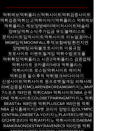
먹튀제보
먹튀폴리스
먹튀사이트
먹튀검증사이트
먹튀검증
먹튀신고
먹튀이야기
먹튀폴리스 먹튀제보
먹튀폴리스 제보
양방배터
메이저사이트
테슬라
정배당
먹튀소식
추가입금 유도
블랙리스트
문자사이트
입먹사이트
먹튀사이트 리뉴얼
꽁머니
MGM
입먹
MOONFALL
후적
보험배팅
환전지연
양방배팅
파워볼
토토사이트 이용규정
토토사이트 이벤트
릴게임 먹튀수법
로또폴
먹튀확정
먹튀폴리스 시즌2
먹튀폴리스 검증업체
먹튀사이트 코카콜라
1세대 먹튀폴리스
먹튀사이트 로스팅
먹튀사이트 메이저
먹튀검증 필수
후적 먹튀
랭크
바다이야기
신생사이트
먹튀사이트 원프로벳
릴게임 피해사례
라베
검증절차
MCLAREN
BKOREA
MGM카지노
MVP
7스포츠 193만원 먹튀
CASH 먹튀사이트
NBA 순위
ONE 먹튀사이트
COLDBET
PAIRING
M7카지노 먹튀
BEAST
4x 168만원 먹튀
PLUS
C&R 165만원 먹튀
NBA 공식홈페이지
24벳 코리아 양방드립
OLYMPIC
CENTRAL
ONEBET
A-YO카지노
PLAYER
CU벳
19금
Q1
24벳코리아 먹튀
A1카지노 먹튀사이트
DAEBAK
RANK
RAON
DESTINY
RAVEN
RC9 100만원 먹튀