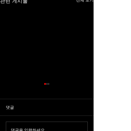
전체 보기
관련 게시물
댓글
댓글을 입력하세요.