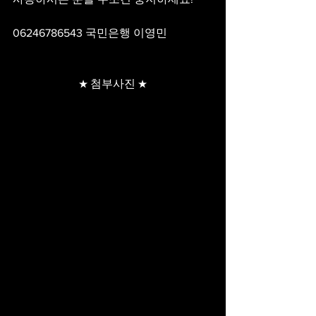
06246786543 국민은행 이영민 
★ 첨부사진 ★