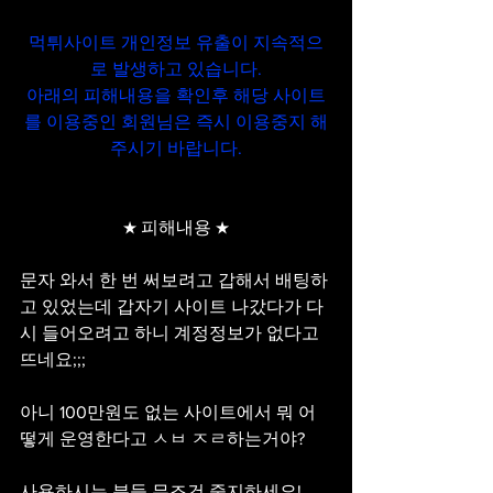
먹튀사이트 개인정보 유출이 지속적으
로 발생하고 있습니다.
아래의 피해내용을 확인후 해당 사이트
를 이용중인 회원님은 즉시 이용중지 해
주시기 바랍니다.
★ 피해내용 ★
문자 와서 한 번 써보려고 갑해서 배팅하
고 있었는데 갑자기 사이트 나갔다가 다
시 들어오려고 하니 계정정보가 없다고 
뜨네요;;;
아니 100만원도 없는 사이트에서 뭐 어
떻게 운영한다고 ㅅㅂ ㅈㄹ하는거야?
사용하시는 분들 무조건 중지하세요!