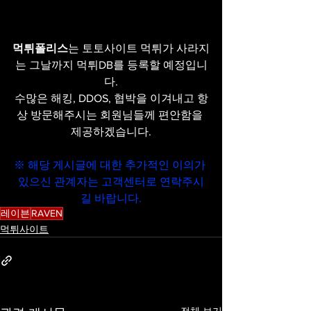
먹튀폴리스
는 토토사이트 먹튀가 사라지
는 그날까지 먹튀DB를 등록할 예정입니
다.
수많은 해킹, DDOS, 협박을 이겨내고 항
상 방문해주시는 회원님들께 편안함을 
제공하겠습니다.
※ 해당 게시글에 대한 추가적인 이의가 
있으신 관계자는 고객센터로 연락주시
길 바랍니다.
레이븐
RAVEN
먹튀사이트