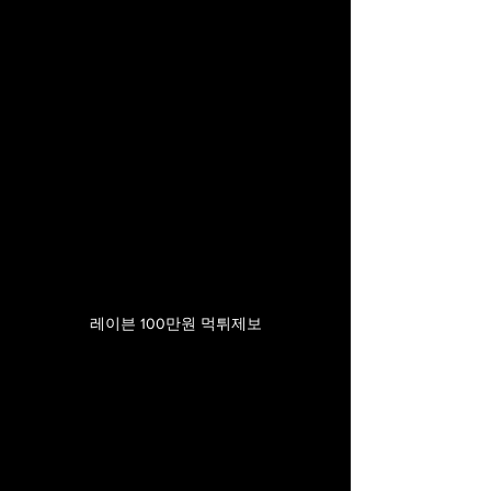
레이븐 100만원 먹튀제보