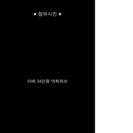
★ 첨부사진 ★
라베 34만원 먹튀제보