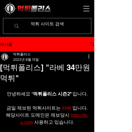
게시물
먹튀폴리스
2022년 8월 13일
[먹튀폴리스] "라베 34만원
먹튀"
안녕하세요 "
먹튀폴리스 시즌2"
 입니다.
금일 제보된 먹튀사이트는 
라베
입니다.
해당사이트 도메인은 제보당시 
http://lb-
u.com
 사용하고 있습니다.