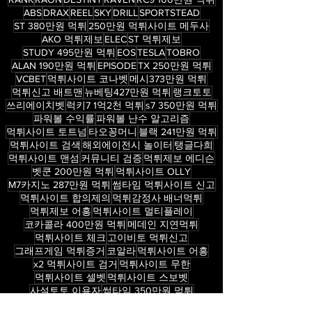
ABS
DRAX
REEL
SKY
DRILL
SPORTSTEAD
ST 380만원 먹튀
250만원 먹튀사이트 메두사
AKO 먹튀제보
ELEC
ST 먹튀제보
STUDY 495만원 먹튀
EOS
TESLA
TOBRO
ALAN 190만원 먹튀
EPISODE
TX 250만원 먹튀
VCBET
먹튀사이트 코나벳
메시373만원 먹튀
먹튀신고 배트맨
뉴베팅427만원 먹튀
랭크토토
쓰리에이치벳
럭키7 1억2천 먹튀
s7 350만원 먹튀
파워볼 수익률
파워볼 난수 알고리즘
먹튀사이트 토트넘
타오꽁머니
블랙 241만원 먹튀
먹튀사이트 검색
해외에이전시 놀이터
탱글다희
먹튀사이트 맨섬
커뮤니티 검증
먹튀제보 에디슨
벳쿤 200만원 먹튀
먹튀사이트 OLLY
M7카지노 287만원 먹튀
썸타임 먹튀사이트 신고
먹튀사이트 합의제의
먹튀감정사 배너먹튀
먹튀제보 어흥
먹튀사이트 멀티플레이
코카콜라 400만원 먹튀
메데인 지연먹튀
먹튀사이트 체크
고이비토 먹튀신고
그래프게임 먹튀증거
코알라
먹튀사이트 어흥
x2 먹튀사이트 검거
먹튀사이트 무한
먹튀사이트 셀벳
먹튀사이트 스보벳
사설토토 이용자
썸타임 350만원 먹튀
먹튀폴리스 검증사이트
체크 후적먹튀