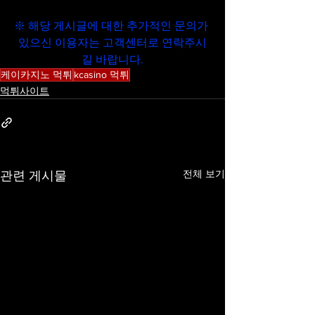
※ 해당 게시글에 대한 추가적인 문의가 
있으신 이용자는 
고객센터
로 연락주시
길 바랍니다.
케이카지노 먹튀
kcasino 먹튀
먹튀사이트
전체 보기
관련 게시물