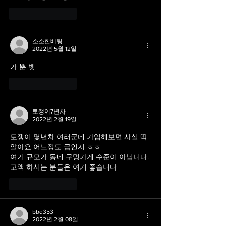
좋아요
답글
소소한베팅
2022년 5월 12일
가 뿐 벳
좋아요
답글
토쟁이7년차
2022년 2월 19일
토쟁이 몇년차 여러군데 가입해보면 사실 딱 
알아요 어느정도 급인지 ㅎㅎ
여기 규모가 동네 구멍가게 수준이 아님니다. 
고액 하시는 분들은 여기 좋습니다
좋아요
답글
bbq353
2022년 2월 08일