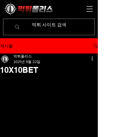
게시물
먹튀폴리스
2021년 9월 22일
10X10BET