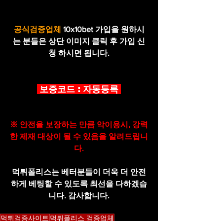
공식검증업체
10x10bet 가입을 원하시
는 분들은 상단 이미지 클릭 후 가입 신
청 하시면 됩니다.
 보증코드 : 자동등록 
※ 안전을 보장하는 만큼 악이용시, 강력
한 제재 대상이 될 수 있음을 알려드립니
다.
먹튀폴리스는 베터분들이 더욱 더 안전
하게 베팅할 수 있도록 최선을 다하겠습
니다. 감사합니다.
먹튀검증사이트
먹튀폴리스 검증업체