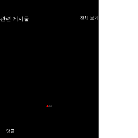
전체 보기
관련 게시물
댓글