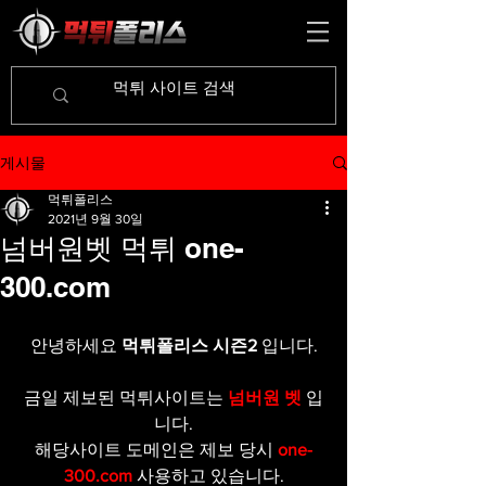
게시물
먹튀폴리스
2021년 9월 30일
넘버원벳 먹튀 one-
300.com
안녕하세요 
먹튀폴리스 시즌2
 입니다.
금일 제보된 먹튀사이트는 
넘버원 벳 
입
니다.
해당사이트 도메인은 제보 당시 
one-
300.com
사용하고 있습니다.