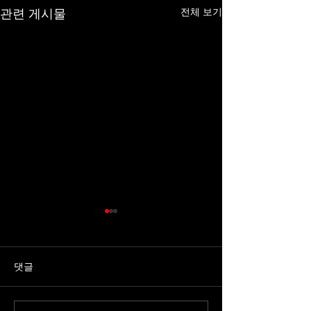
전체 보기
관련 게시물
댓글