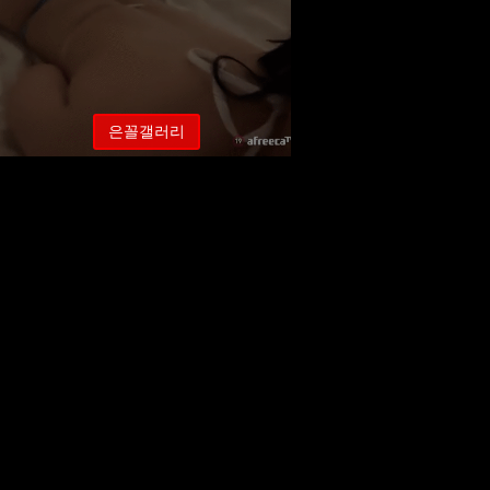
은꼴갤러리
신나리 레전드 뒤태 노출