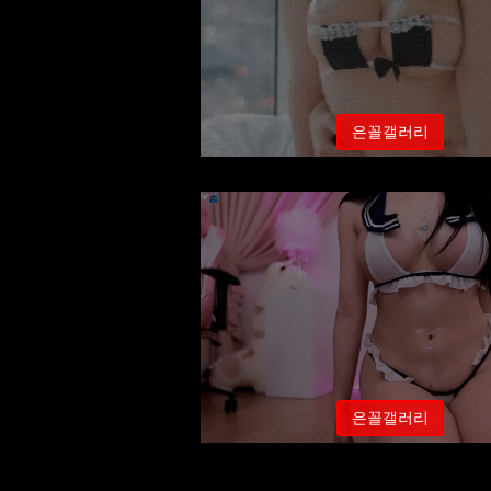
은꼴갤러리
에디린 오일마사지 노출
은꼴갤러리
19금 육덕 탱글다희 레전드 의