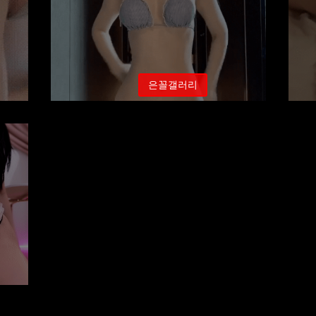
은꼴갤러리
유부녀 신재은 비키니 노출
상 노출