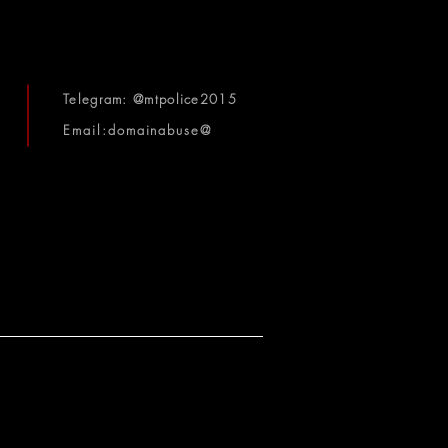
Telegram:
@mtpolice2015
Email:domainabuse@
wix.com