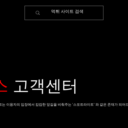
스
고객센터
는 이용자의 입장에서 캄캄한 앞길을 비춰주는 '스포트라이트' 와 같은 존재가 되어드리