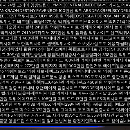
이지
24벳 코리아 양방드립
OLYMPIC
CENTRAL
ONEBET
A-YO카지노
PLA
ANK
RAON
DESTINY
RAVEN
RC9 100만원 먹튀
ABS
DRAX
REEL
SKY
DRIL
보
ELEC
ST 먹튀제보
STUDY 495만원 먹튀
EOS
TESLA
TOBRO
ALAN 19
먹튀신고 배트맨
뉴베팅427만원 먹튀
랭크토토
쓰리에이치벳
럭키7 1억2
넘
타오꽁머니
블랙 241만원 먹튀
먹튀사이트 검색
해외에이전시 놀이터
먹튀사이트 OLLY
M7카지노 287만원 먹튀
썸타임 먹튀사이트 신고
먹튀
레이
코카콜라 400만원 먹튀
메데인 지연먹튀
먹튀사이트 체크
고이비토 
튀사이트 무한
먹튀사이트 셀벳
먹튀사이트 스보벳
사설토토 이용자
썸타임
환전
검증업체 활용
major
더블찬스배팅 확률
토토사이트 경각심
ST 380
그 30만원 먹튀
인증업체 장점
먹튀검증시스템
올림피아 338만원 먹튀
튀증거 확보
비트코인
에이원카지노 780만원 먹튀
이번벳 먹튀
먹튀사이트
어벳
복카지노 272만원 먹튀
자자 먹튀
1000만원 환전거부 에이트
원금처
ino 먹튀
치토스 먹튀 제보자
랭크235만원 먹튀
담배17만원 먹튀
다이아몬
법
ㅐ프게임 조작
릴게임 팩트분석
양방 리스크
ELEC
토토사이트 총판
먹튀
즈
먹튀 검증사이트 추천
체크645만원 먹튀
리썬즈 460만원 먹튀
먹튀사이
먹튀검증 커뮤니티 추천
메이저 검증사이트
EPISODE
먹튀사이트 담배
RE
 벨라카지노
올림픽
엔틱
피나클
먹튀사이트 메두사
오리지날 355만원 먹
0만원 먹튀
에이요카지노108만원 먹튀
포프 13만원 먹튀
F5
먹튀사이트 쿨
175먼원 먹튀
핀벳88 먹튀
kcc 먹튀
팀299만원 먹튀
파워볼 꿀팁
피에스타
사이트 선벳
믹스매치372만원 먹튀
고액먹튀 조조
먹튀검증사이트 먹튀이
 먹튀
F5 먹튀
마진거래사이트 사기수법
A-YO카지노
vpn먹튀사건 진실
먹
금당 양방드립
스포츠배팅 잘하는법
세븐 환전지연
먹튀사이트 참이슬
시