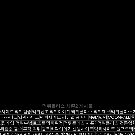
먹튀폴리스 시즌2 게시물
증사이트
먹튀검증
먹튀신고
먹튀이야기
먹튀폴리스 먹튀제보
먹튀폴리스 
문자사이트
입먹사이트
먹튀사이트 리뉴얼
꽁머니
MGM
입먹
MOONFALL
후
트
릴게임 먹튀수법
로또폴
먹튀확정
먹튀폴리스 시즌2
먹튀폴리스 검증업
튀검증 필수
후적 먹튀
랭크
바다이야기
신생사이트
먹튀사이트 원프로벳
원 먹튀
CASH 먹튀사이트
NBA 순위
ONE 먹튀사이트
COLDBET
PAIRING
M