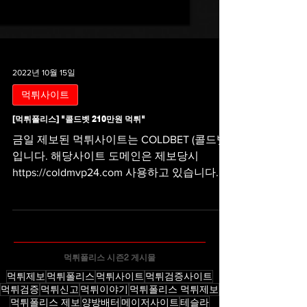
2022년 10월 15일
먹튀사이트
[먹튀폴리스] "콜드벳 210만원 먹튀"
금일 제보된 먹튀사이트는 COLDBET (콜드벳)
입니다. 해당사이트 도메인은 제보당시
https://coldmvp24.com 사용하고 있습니다.
먹튀폴리스 시즌2 게시물
먹튀제보
먹튀폴리스
먹튀사이트
먹튀검증사이트
먹튀검증
먹튀신고
먹튀이야기
먹튀폴리스 먹튀제보