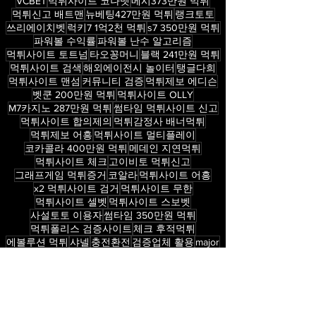
ALAN 190만원 먹튀
EPISODE
TX 250만원 먹튀
VCBET
먹튀사이트 코나벳
메시373만원 먹튀
먹튀신고 배트맨
뉴베팅427만원 먹튀
랭크토토
쓰리에이치벳
럭키7 1억2천 먹튀
s7 350만원 먹튀
파워볼 수익률
파워볼 난수 알고리즘
먹튀사이트 토트넘
타오꽁머니
블랙 241만원 먹튀
먹튀사이트 검색
해외에이전시 놀이터
탱글다희
먹튀사이트 맨섬
커뮤니티 검증
먹튀제보 에디슨
벳쿤 200만원 먹튀
먹튀사이트 OLLY
M7카지노 287만원 먹튀
썸타임 먹튀사이트 신고
먹튀사이트 합의제의
먹튀감정사 배너먹튀
먹튀제보 어흥
먹튀사이트 멀티플레이
코카콜라 400만원 먹튀
메데인 지연먹튀
먹튀사이트 체크
고이비토 먹튀신고
그래프게임 먹튀증거
코알라
먹튀사이트 어흥
x2 먹튀사이트 검거
먹튀사이트 무한
먹튀사이트 셀벳
먹튀사이트 스보벳
사설토토 이용자
썸타임 350만원 먹튀
먹튀폴리스 검증사이트
체크 후적먹튀
에볼루션 먹튀
샤넬
충전환전
검증업체 활용
major
더블찬스배팅 확률
토토사이트 경각심
ST 380만원 먹튀
피나클 이용방법
먹튀사이트 사대
선물거래
캐시 먹튀
FORWARD
메이저리그 30만원 먹튀
인증업체 장점