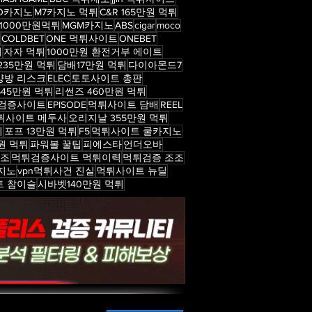
YO카지노
M7카지노 먹튀
C&R 165만원 먹튀
 1000만원먹튀
MGM카지노
ABS
cigar
moco
COLDBET
ONE 먹튀사이트
ONEBET
튀
자자 먹튀
1000만원 환전거부 에이트
235만원 먹튀
담배17만원 먹튀
다이아몬드7
양방 리스크
ELEC
토토사이트 총판
45만원 먹튀
리썬즈 460만원 먹튀
 검증사이트
EPISODE
먹튀사이트 담배
REEL
튀사이트 메두사
오리지날 355만원 먹튀
튀
포프 13만원 먹튀
F5
먹튀사이트 쿨카지노
원 먹튀
파워볼 꿀팁
피에스타
언더오바
조조
먹튀검증사이트 먹튀이력
먹튀검증 조조
카지노
vpn먹튀사건 진실
먹튀사이트 뉴딜
트 참이슬
시바벳140만원 먹튀