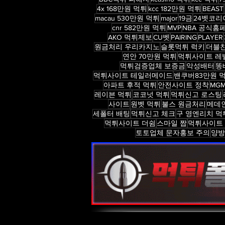
4x 168만원 먹튀
kcc 182만원 먹튀
BEAST
macau 530만원 먹튀
major
19금
24벳코리
cnr 582만원 먹튀
MVP
NBA 공식홈
AKO 먹튀제보
CU벳
PAIRING
PLAYER
원금처리 우리카지노
슬롯먹튀 럭키
더블
연안 70만원 먹튀
먹튀사이트 레
먹튀검증업체 보증금
악성배터
똥
먹튀사이트 테일러메이드
밴쿠버83만원 
아파트 후적 먹튀
안전사이트 정착
MG
레이븐 먹튀
코코넛 먹튀
먹튀신고 로스팅
사이트
원벳 먹튀
불스 원금처리
메데
세폴터 배팅
먹튀신고 체크
구 영엔리치 
먹튀사이트 더쉼
스마일 짭
먹튀사이트
토토업체 문자홍보 주의
양방