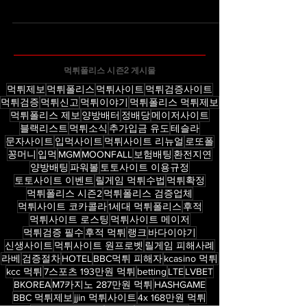
물어봤습니다. 탈퇴회원은 재이용이 불가하여
계열사라며 폴리스라는 사이트를 안내해주어
믿고 괜찬겟지하고 제 지인분과 같이 가입하
여 저 3만원 충전 5만원 당첨, 지인분
먹튀폴리스 시즌2 게시물
먹튀제보
먹튀폴리스
먹튀사이트
먹튀검증사이트
먹튀검증
먹튀신고
먹튀이야기
먹튀폴리스 먹튀제보
먹튀폴리스 제보
양방배터
정배당
메이저사이트
블랙리스트
먹튀소식
추가입금 유도
테슬라
문자사이트
입먹사이트
먹튀사이트 리뉴얼
로또폴
꽁머니
입먹
MGM
MOONFALL
보험배팅
환전지연
양방배팅
파워볼
토토사이트 이용규정
토토사이트 이벤트
릴게임 먹튀수법
먹튀확정
먹튀폴리스 시즌2
먹튀폴리스 검증업체
먹튀사이트 코카콜라
1세대 먹튀폴리스
후적
먹튀사이트 로스팅
먹튀사이트 메이저
먹튀검증 필수
후적 먹튀
랭크
바다이야기
신생사이트
먹튀사이트 원프로벳
릴게임 피해사례
라베
검증절차
HOTEL
BBC먹튀 피해자
kcasino 먹튀
kcc 먹튀
7스포츠 193만원 먹튀
betting
LTE
LVBET
BKOREA
M7카지노 287만원 먹튀
HASHGAME