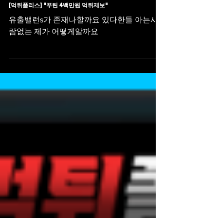
먹튀사이트
[먹튀폴리스] "푸틴 4백만원 먹튀제보"
유출밸런s가 존재나할까요 있다한들 아는사
람없는 제가 어떻게알까요