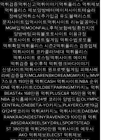
먹튀제보
먹튀폴리스
먹튀사이트
먹튀검증사이트
먹튀검증
먹튀신고
먹튀이야기
먹튀폴리스 먹튀제보
먹튀폴리스 제보
양방배터
메이저사이트
테슬라
정배당
먹튀소식
추가입금 유도
블랙리스트
문자사이트
입먹사이트
먹튀사이트 리뉴얼
꽁머니
MGM
입먹
MOONFALL
후적
보험배팅
환전지연
양방배팅
파워볼
토토사이트 이용규정
토토사이트 이벤트
릴게임 먹튀수법
로또폴
먹튀확정
먹튀폴리스 시즌2
먹튀폴리스 검증업체
먹튀사이트 코카콜라
1세대 먹튀폴리스
먹튀사이트 로스팅
먹튀사이트 메이저
먹튀검증 필수
후적 먹튀
랭크
바다이야기
신생사이트
먹튀사이트 원프로벳
릴게임 피해사례
라베
검증절차
MCLAREN
BKOREA
MGM카지노
MVP
7스포츠 193만원 먹튀
CASH 먹튀사이트
NBA 순위
ONE 먹튀사이트
COLDBET
PAIRING
M7카지노 먹튀
BEAST
4x 168만원 먹튀
PLUS
C&R 165만원 먹튀
NBA 공식홈페이지
24벳 코리아 양방드립
OLYMPIC
CENTRAL
ONEBET
A-YO카지노
PLAYER
CU벳
19금
Q1
24벳코리아 먹튀
A1카지노 먹튀사이트
DAEBAK
RANK
RAON
DESTINY
RAVEN
RC9 100만원 먹튀
ABS
DRAX
REEL
SKY
DRILL
SPORTSTEAD
ST 380만원 먹튀
250만원 먹튀사이트 메두사