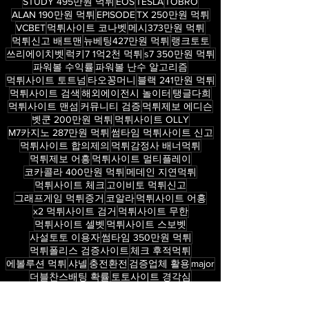
AKO 먹튀제보
ELEC
ST 먹튀제보
STUDY 495만원 먹튀
EOS
TESLA
TOBRO
ALAN 190만원 먹튀
EPISODE
TX 250만원 먹튀
VCBET
먹튀사이트 코나벳
메시373만원 먹튀
먹튀신고 배트맨
뉴베팅427만원 먹튀
랭크토토
쓰리에이치벳
럭키7 1억2천 먹튀
s7 350만원 먹튀
파워볼 수익률
파워볼 난수 알고리즘
먹튀사이트 토트넘
타오꽁머니
블랙 241만원 먹튀
먹튀사이트 검색
해외에이전시 놀이터
탱글다희
먹튀사이트 맨섬
커뮤니티 검증
먹튀제보 에디슨
벳쿤 200만원 먹튀
먹튀사이트 OLLY
M7카지노 287만원 먹튀
썸타임 먹튀사이트 신고
먹튀사이트 합의제의
먹튀감정사 배너먹튀
먹튀제보 어흥
먹튀사이트 멀티플레이
코카콜라 400만원 먹튀
메데인 지연먹튀
먹튀사이트 체크
고이비토 먹튀신고
그래프게임 먹튀증거
코알라
먹튀사이트 어흥
x2 먹튀사이트 검거
먹튀사이트 무한
먹튀사이트 셀벳
먹튀사이트 스보벳
사설토토 이용자
썸타임 350만원 먹튀
먹튀폴리스 검증사이트
체크 후적먹튀
에볼루션 먹튀
샤넬
충전환전
검증업체 활용
major
더블찬스배팅 확률
토토사이트 경각심