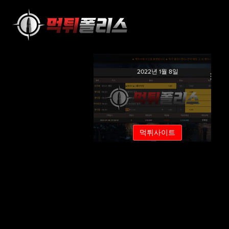
2022년 1월 8일
먹튀사이트
메두사 먹튀 mds-888.com