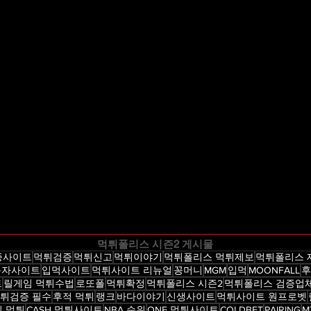
먹튀폴리스 시즌2 게시물
증사이트
먹튀검증
먹튀신고
먹튀이야기
먹튀폴리스 먹튀제보
먹튀폴리스 
문자사이트
입먹사이트
먹튀사이트 리뉴얼
꽁머니
MGM
입먹
MOONFALL
후
트
릴게임 먹튀수법
로또폴
먹튀확정
먹튀폴리스 시즌2
먹튀폴리스 검증업
튀검증 필수
후적 먹튀
랭크
바다이야기
신생사이트
먹튀사이트 원프로벳
원 먹튀
CASH 먹튀사이트
NBA 순위
ONE 먹튀사이트
COLDBET
PAIRING
M