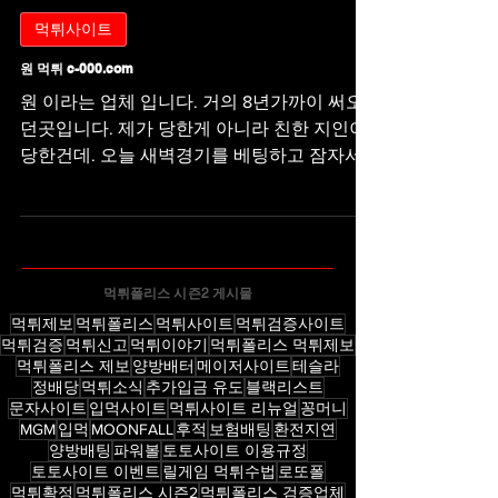
2022년 2월 24일
먹튀사이트
원 먹튀 c-000.com
원 이라는 업체 입니다. 거의 8년가까이 써오
던곳입니다. 제가 당한게 아니라 친한 지인이
당한건데. 오늘 새벽경기를 베팅하고 잠자서
맞은거 확인하고 들어가봤더니 보유금 17만원
만 있더랍니다. 그리고 안하던 실시간게임을
아침 7시에 다른 아이피로 접
먹튀폴리스 시즌2 게시물
먹튀제보
먹튀폴리스
먹튀사이트
먹튀검증사이트
먹튀검증
먹튀신고
먹튀이야기
먹튀폴리스 먹튀제보
먹튀폴리스 제보
양방배터
메이저사이트
테슬라
정배당
먹튀소식
추가입금 유도
블랙리스트
문자사이트
입먹사이트
먹튀사이트 리뉴얼
꽁머니
MGM
입먹
MOONFALL
후적
보험배팅
환전지연
양방배팅
파워볼
토토사이트 이용규정