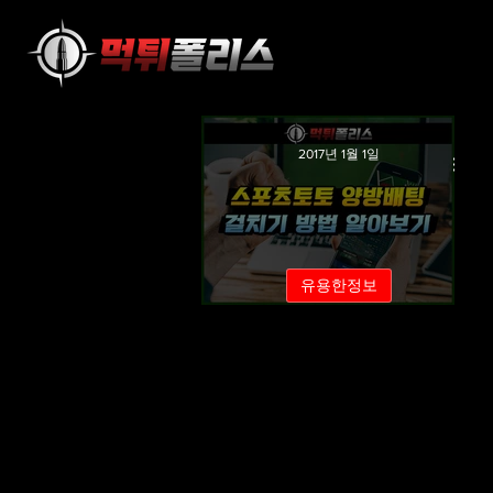
2017년 1월 1일
유용한정보
걸치기 양방배팅, 수익률 극대화 하는 방법!