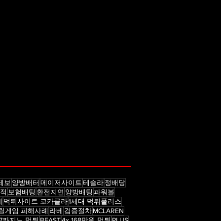
제보
양방배터
메이저사이트
테슬라
정배당
적
보험배팅
환전지연
양방배팅
파워볼
체
먹튀사이트 코카콜라
1세대 먹튀폴리스
릴게임 피해사례
라베
검증절차
MCLAREN
7카지노 먹튀
BEAST
4x 168만원 먹튀
PLUS