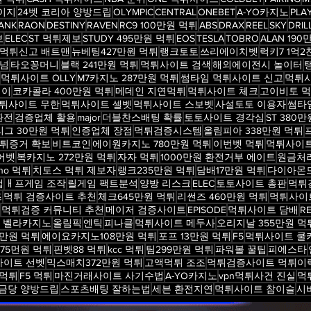
이지
24벳 코리아 양방드립
OLYMPIC
CENTRAL
ONEBET
A-YO카지노
PLA
ANK
RAON
DESTINY
RAVEN
RC9 100만원 먹튀
ABS
DRAX
REEL
SKY
DRIL
보
ELEC
ST 먹튀제보
STUDY 495만원 먹튀
EOS
TESLA
TOBRO
ALAN 19
먹튀신고 배트맨
뉴베팅427만원 먹튀
랭크토토
쓰리에이치벳
럭키7 1억2
넘
타오꽁머니
블랙 241만원 먹튀
먹튀사이트 검색
해외에이전시 놀이터
먹튀사이트 OLLY
M7카지노 287만원 먹튀
썸타임 먹튀사이트 신고
먹튀
레이
코카콜라 400만원 먹튀
메데인 지연먹튀
먹튀사이트 체크
고이비토 
튀사이트 무한
먹튀사이트 셀벳
먹튀사이트 스보벳
사설토토 이용자
썸타임
환전
검증업체 활용
major
더블찬스배팅 확률
토토사이트 경각심
ST 380
그 30만원 먹튀
인증업체 장점
먹튀검증시스템
올림피아 338만원 먹튀
튀증거 확보
비트코인
에이원카지노 780만원 먹튀
이번벳 먹튀
먹튀사이트
어벳
복카지노 272만원 먹튀
자자 먹튀
1000만원 환전거부 에이트
원금처
ino 먹튀
치토스 먹튀 제보자
랭크235만원 먹튀
담배17만원 먹튀
다이아몬
법
ㅐ프게임 조작
릴게임 팩트분석
양방 리스크
ELEC
토토사이트 총판
먹튀
즈
먹튀 검증사이트 추천
체크645만원 먹튀
리썬즈 460만원 먹튀
먹튀사이
먹튀검증 커뮤니티 추천
메이저 검증사이트
EPISODE
먹튀사이트 담배
RE
 벨라카지노
올림픽
엔틱
피나클
먹튀사이트 메두사
오리지날 355만원 먹
0만원 먹튀
에이요카지노108만원 먹튀
포프 13만원 먹튀
F5
먹튀사이트 쿨
175먼원 먹튀
핀벳88 먹튀
kcc 먹튀
팀299만원 먹튀
파워볼 꿀팁
피에스타
사이트 선벳
믹스매치372만원 먹튀
고액먹튀 조조
먹튀검증사이트 먹튀이
 먹튀
F5 먹튀
마진거래사이트 사기수법
A-YO카지노
vpn먹튀사건 진실
먹
금당 양방드립
스포츠배팅 잘하는법
세븐 환전지연
먹튀사이트 참이슬
시