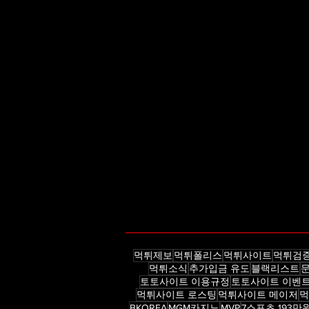
먹튀제보
먹튀폴리스
먹튀사이트
먹튀검
먹튀소식
추가입금 유도
블랙리스트
토토사이트 이용규정
토토사이트 이벤
먹튀사이트 로스팅
먹튀사이트 메이저
먹
BKOREA
MGM카지노
MVP
7스포츠 193만