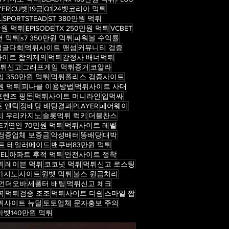
YER
CU벳
19금
Q1
24벳코리아 먹튀
L
SPORTSTEAD
ST 380만원 먹튀
0만원 먹튀
EPISODE
TX 250만원 먹튀
VCBET
천 먹튀
s7 350만원 먹튀
파워볼 수익률
탱글다희
먹튀사이트 맨섬
커뮤니티 검증
사이트 합의제의
먹튀감정사 배너먹튀
먹튀신고
그래프게임 먹튀증거
코알라
 350만원 먹튀
먹튀폴리스 검증사이트
만원 먹튀
피나클 이용방법
먹튀사이트 사대
프렌즈 핑돈
먹튀사이트 머니라인
입먹싸
 엔틱
정배당 배팅결과
PLAYER
페어웨이
리 우리카지노
슬롯먹튀 럭키
더블찬스
드7
연안 70만원 먹튀
먹튀사이트 레벨
검증업체 보증금
악성배터
똥배당
대박
트 테일러메이드
밴쿠버83만원 먹튀
EL
아파트 후적 먹튀
안전사이트 정착
튀
레이븐 먹튀
코코넛 먹튀
먹튀신고 로스팅
카지노
사이트
원벳 먹튀
불스 원금처리
언더오바
세폴터 배팅
먹튀신고 체크
력
먹튀검증 조조
먹튀사이트 더쉼
스마일 짭
튀사이트 뉴딜
토토업체 문자홍보 주의
바벳140만원 먹튀