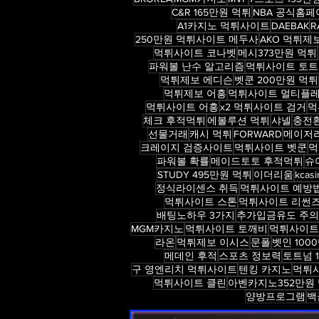
C&R 165만원 먹튀
NBA 공식홈페
A1카지노 먹튀사이트
DAEBAK
R
250만원 먹튀사이트 메두사
AKO 먹튀제
먹튀사이트 코나벳
메시373만원 먹튀
파워볼 난수 알고리즘
먹튀사이트 토트
먹튀제보 에디슨
벳쿤 200만원 먹튀
먹튀제보 어흥
먹튀사이트 멀티플
먹튀사이트 어흥
x2 먹튀사이트 검거
먹
체크 후적먹튀
에볼루션 먹튀
샤넬
충전
선물거래
캐시 먹튀
FORWARD
메이저리
크레이지 검증사이트
먹튀사이트 벳쿤
먹
파워볼 확률
메이드토토 후적먹튀
슈
STUDY 495만원 먹튀
이더리움
kcas
정식라이센스 취득
먹튀사이트 예방
먹튀사이트 스톤
먹튀사이트 리썬
배팅노하우 3가지
추가입금유도 주의
MGM카지노
먹튀사이트 토깨비
먹튀사이트
라온
먹튀제보 이시스
문폴
벳인 100
메데인 후적
스포츠 정보력
토트넘 
구 영엔리치 먹튀사이트
텐킹 카지노
먹튀
먹튀사이트 클린
아벤카지노352만원
양방프로그램
백