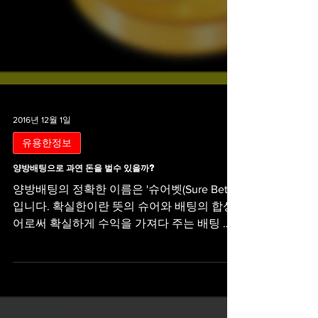
2016년 12월 1일
유용한정보
양방배팅으로 과연 돈을 벌수 있을까?
양방배팅의 정확한 이름은 '슈어벳(Sure Bet)'
입니다. 확실한이란 뜻의 슈어와 배팅의 합성
어로써 확실하게 수익을 가져다 주는 배팅 방
법이라고 해서 단어 자체는 외래어 이며, 국내
에선 양쪽에 배팅을 하여 양방수익 또는 양빵,