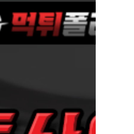
양봉이라고 말합니다