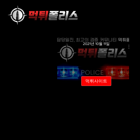
2021년 10월 11일
먹튀사이트
북촌 해명글 bc829.com