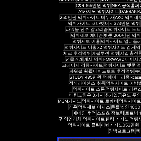
C&R 165만원 먹튀
NBA 공식홈페
A1카지노 먹튀사이트
DAEBAK
R
250만원 먹튀사이트 메두사
AKO 먹튀제
먹튀사이트 코나벳
메시373만원 먹튀
파워볼 난수 알고리즘
먹튀사이트 토트
먹튀제보 에디슨
벳쿤 200만원 먹튀
먹튀제보 어흥
먹튀사이트 멀티플
먹튀사이트 어흥
x2 먹튀사이트 검거
먹
체크 후적먹튀
에볼루션 먹튀
샤넬
충전
선물거래
캐시 먹튀
FORWARD
메이저리
크레이지 검증사이트
먹튀사이트 벳쿤
먹
파워볼 확률
메이드토토 후적먹튀
슈
STUDY 495만원 먹튀
이더리움
kcas
정식라이센스 취득
먹튀사이트 예방
먹튀사이트 스톤
먹튀사이트 리썬
배팅노하우 3가지
추가입금유도 주의
MGM카지노
먹튀사이트 토깨비
먹튀사이트
라온
먹튀제보 이시스
문폴
벳인 100
메데인 후적
스포츠 정보력
토트넘 
구 영엔리치 먹튀사이트
텐킹 카지노
먹튀
먹튀사이트 클린
아벤카지노352만원
양방프로그램
백