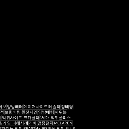
제보
양방배터
메이저사이트
테슬라
정배당
적
보험배팅
환전지연
양방배팅
파워볼
체
먹튀사이트 코카콜라
1세대 먹튀폴리스
릴게임 피해사례
라베
검증절차
MCLAREN
7카지노 먹튀
BEAST
4x 168만원 먹튀
PLUS