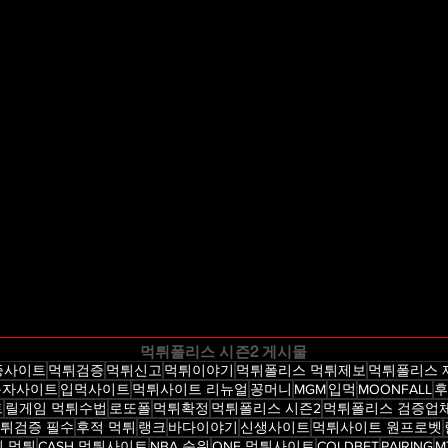
먹튀폴리스 시즌2 게시물
증사이트
먹튀검증
먹튀신고
먹튀이야기
먹튀폴리스 먹튀제보
먹튀폴리스 
문자사이트
입먹사이트
먹튀사이트 리뉴얼
꽁머니
MGM
입먹
MOONFALL
후
트
릴게임 먹튀수법
로또폴
먹튀확정
먹튀폴리스 시즌2
먹튀폴리스 검증업
튀검증 필수
후적 먹튀
랭크
바다이야기
신생사이트
먹튀사이트 원프로벳
원 먹튀
CASH 먹튀사이트
NBA 순위
ONE 먹튀사이트
COLDBET
PAIRING
M