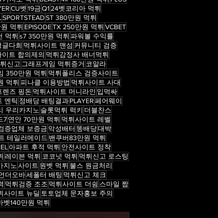
YER
CU벳
19금
Q1
24벳코리아 먹튀
L
SPORTSTEAD
ST 380만원 먹튀
0만원 먹튀
EPISODE
TX 250만원 먹튀
VCBET
천 먹튀
s7 350만원 먹튀
파워볼 수익률
탱글다희
먹튀사이트 맨섬
커뮤니티 검증
사이트 합의제의
먹튀감정사 배너먹튀
먹튀신고
그래프게임 먹튀증거
코알라
 350만원 먹튀
먹튀폴리스 검증사이트
만원 먹튀
피나클 이용방법
먹튀사이트 사대
프렌즈 핑돈
먹튀사이트 머니라인
입먹싸
 엔틱
정배당 배팅결과
PLAYER
페어웨이
리 우리카지노
슬롯먹튀 럭키
더블찬스
드7
연안 70만원 먹튀
먹튀사이트 레벨
검증업체 보증금
악성배터
똥배당
대박
트 테일러메이드
밴쿠버83만원 먹튀
EL
아파트 후적 먹튀
안전사이트 정착
튀
레이븐 먹튀
코코넛 먹튀
먹튀신고 로스팅
카지노
사이트
원벳 먹튀
불스 원금처리
언더오바
세폴터 배팅
먹튀신고 체크
력
먹튀검증 조조
먹튀사이트 더쉼
스마일 짭
튀사이트 뉴딜
토토업체 문자홍보 주의
바벳140만원 먹튀