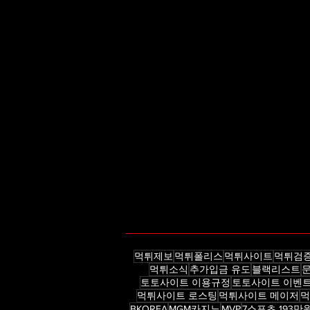
먹튀제보
먹튀폴리스
먹튀사이트
먹튀검
먹튀소식
추가입금 유도
블랙리스트
토토사이트 이용규정
토토사이트 이벤
먹튀사이트 로스팅
먹튀사이트 메이저
먹
BKOREA
MGM카지노
MVP
7스포츠 193만