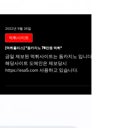
2022년 9월 26일
먹튀사이트
[먹튀폴리스] "돔카지노 76만원 먹튀"
금일 제보된 먹튀사이트는 돔카지노 입니다.
해당사이트 도메인은 제보당시
https://esa5.com 사용하고 있습니다.