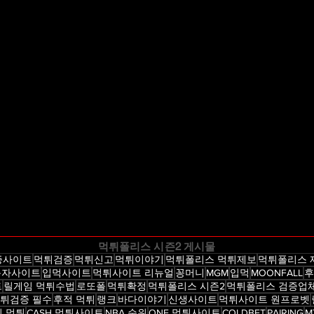
먹튀폴리스 시즌2 게시물
증사이트
먹튀검증
먹튀신고
먹튀이야기
먹튀폴리스 먹튀제보
먹튀폴리스 
문자사이트
입먹사이트
먹튀사이트 리뉴얼
꽁머니
MGM
입먹
MOONFALL
후
트
릴게임 먹튀수법
로또폴
먹튀확정
먹튀폴리스 시즌2
먹튀폴리스 검증업
튀검증 필수
후적 먹튀
랭크
바다이야기
신생사이트
먹튀사이트 원프로벳
원 먹튀
CASH 먹튀사이트
NBA 순위
ONE 먹튀사이트
COLDBET
PAIRING
M