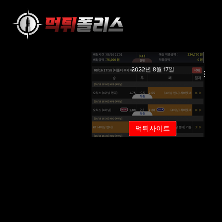
2022년 8월 17일
먹튀사이트
[먹튀폴리스] "바소 107만원 먹튀"