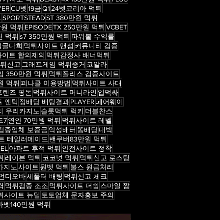
YER
CU벳
19금
Q1
24벳코리아 먹튀
L
SPORTSTEAD
ST 380만원 먹튀
0만원 먹튀
EPISODE
TX 250만원 먹튀
VCBET
천 먹튀
s7 350만원 먹튀
파워볼 수익률
탱글다희
먹튀사이트 맨섬
커뮤니티 검증
사이트 합의제의
먹튀감정사 배너먹튀
먹튀신고
그래프게임 먹튀증거
코알라
 350만원 먹튀
먹튀폴리스 검증사이트
만원 먹튀
피나클 이용방법
먹튀사이트 사대
프렌즈 핑돈
먹튀사이트 머니라인
입먹싸
 엔틱
정배당 배팅결과
PLAYER
페어웨이
리 우리카지노
슬롯먹튀 럭키
더블찬스
드7
연안 70만원 먹튀
먹튀사이트 레벨
검증업체 보증금
악성배터
똥배당
대박
트 테일러메이드
밴쿠버83만원 먹튀
EL
아파트 후적 먹튀
안전사이트 정착
튀
레이븐 먹튀
코코넛 먹튀
먹튀신고 로스팅
카지노
사이트
원벳 먹튀
불스 원금처리
언더오바
세폴터 배팅
먹튀신고 체크
력
먹튀검증 조조
먹튀사이트 더쉼
스마일 짭
튀사이트 뉴딜
토토업체 문자홍보 주의
바벳140만원 먹튀