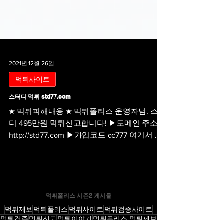
2021년 12월 26일
먹튀사이트
스터디 먹튀 std77.com
★ 먹튀피해내용 ★ 먹튀폴리스 운영자님. 스터
디 495만원 먹튀신고합니다! ▶도메인 주소
http://std77.com ▶가입코드 cc777 여기서 가
입해서 먹튀당했고요 소액은 주지만 고액먹튀
하는곳 조심하세요!! ★ 먹튀첨부사진 ★
먹튀폴리스 시즌2 게시물