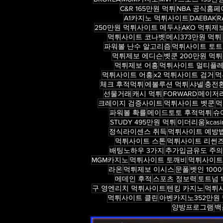
C&R 165만원 먹튀
NBA 공식홈페
A1카지노 먹튀사이트
DAEBAK
R
250만원 먹튀사이트 메두사
AKO 먹튀제
먹튀사이트 코나벳
메시373만원 먹튀
파워볼 난수 알고리즘
먹튀사이트 토트
먹튀제보 에디슨
벳쿤 200만원 먹튀
먹튀제보 어흥
먹튀사이트 멀티플
먹튀사이트 어흥
x2 먹튀사이트 검거
먹
체크 후적먹튀
에볼루션 먹튀
샤넬
충전
선물거래
캐시 먹튀
FORWARD
메이저리
크레이지 검증사이트
먹튀사이트 벳쿤
먹
파워볼 확률
메이드토토 후적먹튀
슈
STUDY 495만원 먹튀
이더리움
kcas
정식라이센스 취득
먹튀사이트 예방
먹튀사이트 스톤
먹튀사이트 리썬
배팅노하우 3가지
추가입금유도 주의
MGM카지노
먹튀사이트 토깨비
먹튀사이트
라온
먹튀제보 이시스
문폴
벳인 100
메데인 후적
스포츠 정보력
토트넘 
구 영엔리치 먹튀사이트
텐킹 카지노
먹튀
먹튀사이트 클린
아벤카지노352만원
양방프로그램
백